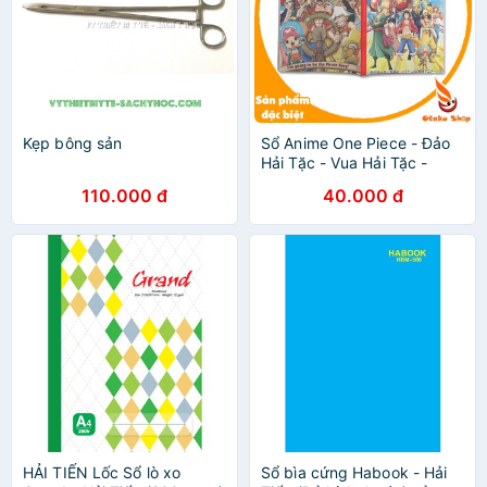
Kẹp bông sản
Sổ Anime One Piece - Đảo
Hải Tặc - Vua Hải Tặc -
Luffy - Otakushop
110.000 đ
40.000 đ
HẢI TIẾN Lốc Sổ lò xo
Sổ bìa cứng Habook - Hải