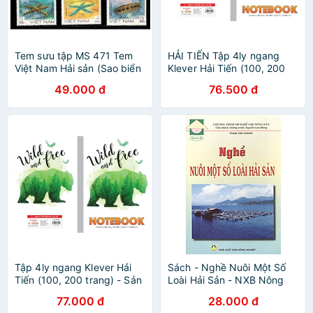
Tem sưu tập MS 471 Tem
HẢI TIẾN Tập 4ly ngang
Việt Nam Hải sản (Sao biển
Klever Hải Tiến (100, 200
- Hải sâm) 1985
trang) - Sản phẩm cho Miền
49.000 đ
76.500 đ
Nam
Tập 4ly ngang Klever Hải
Sách - Nghề Nuôi Một Số
Tiến (100, 200 trang) - Sản
Loài Hải Sản - NXB Nông
phẩm cho Miền Nam của
Nghiệp
77.000 đ
28.000 đ
Hải tiến