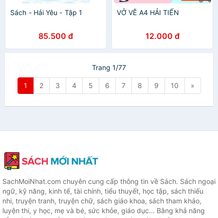
Sách - Hải Yêu - Tập 1
VỞ VẼ A4 HẢI TIẾN
85.500 đ
12.000 đ
Trang 1/77
1
2
3
4
5
6
7
8
9
10
»
SachMoiNhat.com chuyên cung cấp thông tin về Sách. Sách ngoại
ngữ, kỹ năng, kinh tế, tài chính, tiểu thuyết, học tập, sách thiếu
nhi, truyện tranh, truyện chữ, sách giáo khoa, sách tham khảo,
luyện thi, y học, mẹ và bé, sức khỏe, giáo dục... Bằng khả năng