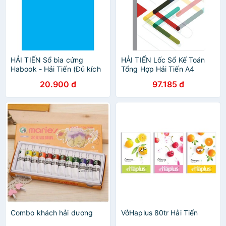
HẢI TIẾN Sổ bìa cứng
HẢI TIẾN Lốc Sổ Kế Toán
Habook - Hải Tiến (Đủ kích
Tổng Hợp Hải Tiến A4
thước)
20.900 đ
97.185 đ
Combo khách hải dương
VởHaplus 80tr Hải Tiến