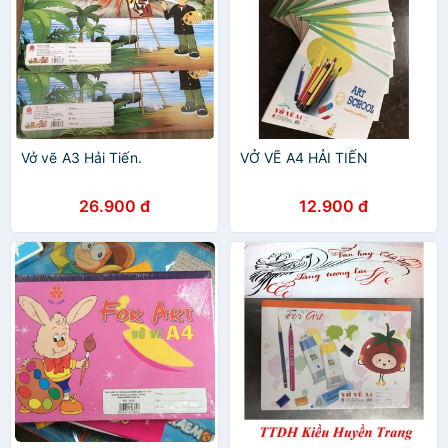
Vở vẽ A3 Hải Tiến.
VỞ VẼ A4 HẢI TIẾN
26.900 đ
12.900 đ