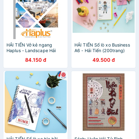
HẢI TIẾN Vở kẻ ngang
HẢI TIẾN Sổ lò xo Business
Haplus - Landscape Hải
A6 - Hải Tiến (200trang)
Tiến (80, 120, 200 trang)
Lốc 5 quyển
84.150 đ
49.500 đ
HẢI TIẾN Sổ lò xo bìa bồi
Sách: Uyên Hải Tử Bình