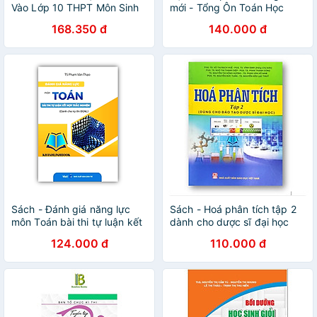
Vào Lớp 10 THPT Môn Sinh
mới - Tổng Ôn Toán Học
Học + Bồi Dưỡng Học Sinh
(Tập 1/Tập 2 Tùy Chọn) -
168.350 đ
140.000 đ
Giỏi Sinh Học 9 (Bộ 2 Cuốn)
MoonBook
(HA)
Sách - Đánh giá năng lực
Sách - Hoá phân tích tập 2
môn Toán bài thi tự luận kết
dành cho dược sĩ đại học
hợp trắc nghiệm
(DN)
124.000 đ
110.000 đ