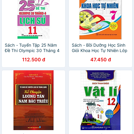
Sách - Tuyển Tập 25 Năm
Sách - Bồi Dưỡng Học Sinh
Đề Thi Olympic 30 Tháng 4
Giỏi Khoa Học Tự Nhiên Lớp
Lịch Sử Lớp 11 - Ban Tổ
7 - Dùng Chung Các Bộ SGK
112.500 đ
47.450 đ
Chức Kỳ Thi - Hồng Ân
Hiện Hành - Hồng Ân