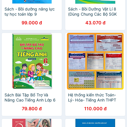
Sách - Bồi dưỡng năng lực
Sách - Bồi Dưỡng Vật Lí 8
tự học toán lớp 9
(Dùng Chung Các Bộ SGK
Hiện Hành) (HA-MK)
99.000 đ
43.070 đ
Sách Bài Tập Bổ Trợ Và
Hệ thống kiến thức Toán-
Nâng Cao Tiếng Anh Lớp 6
Lý- Hóa- Tiếng Anh THPT
Tập 1 (Có Đáp Án)
(Combo 7 tựa)
79.800 đ
110.000 đ