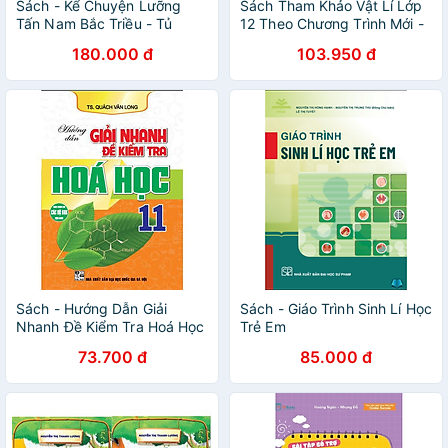
Sách - Kể Chuyện Lưỡng
Sách Tham Khảo Vật Lí Lớp
Tấn Nam Bắc Triều - Tủ
12 Theo Chương Trình Mới -
Sách Kể Chuyện Lịch Sử
Dùng Chung Các Bộ SGK
180.000 đ
103.950 đ
Trung Quốc - Hồng Ân
Hiện Hành - Hồng Ân
Sách - Hướng Dẫn Giải
Sách - Giáo Trình Sinh Lí Học
Nhanh Đề Kiểm Tra Hoá Học
Trẻ Em
Lớp 11 - Dùng Chung Cho
73.700 đ
85.000 đ
Các Bộ SGK Hiện Hành -
Hồng Ân