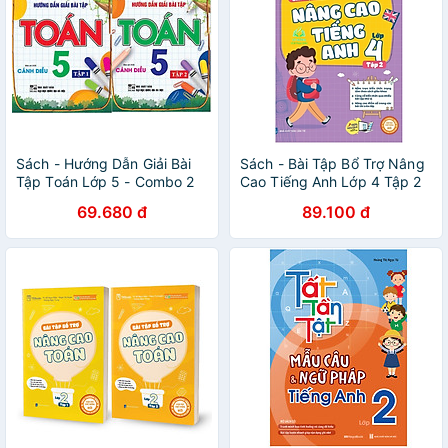
Sách - Hướng Dẫn Giải Bài
Sách - Bài Tập Bổ Trợ Nâng
Tập Toán Lớp 5 - Combo 2
Cao Tiếng Anh Lớp 4 Tập 2
Tập - Bám Sát SGK Cánh
(MC)
69.680 đ
89.100 đ
Diều - Hồng Ân