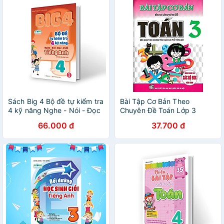
Sách Big 4 Bộ đề tự kiểm tra
Bài Tập Cơ Bản Theo
4 kỹ năng Nghe - Nói - Đọc
Chuyên Đề Toán Lớp 3
- Viết (cơ bản và nâng cao)
(Dùng Chung Cho Các Bộ
66.000 đ
37.700 đ
Tiếng Anh lớp 4 tập 1
SGK Hiện Hành)
(Global)