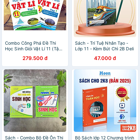
Combo Công Phá Đề Thi
Sách - Trí Tuệ Nhân Tạo -
Học Sinh Giỏi Vật Lí 11 (Tập 1
Lớp 11 - Kèm Bút Chì 2B Deli
+ 2)
33312-2B
279.500 đ
47.000 đ
Sách - Combo Bộ Đề Ôn Thi
Bộ Sách lớp 12 Chương trình