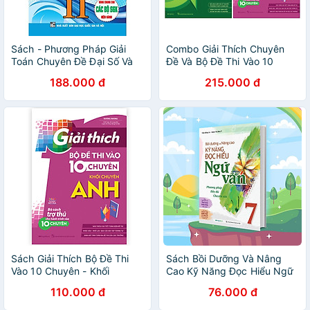
Sách - Phương Pháp Giải
Combo Giải Thích Chuyên
Toán Chuyên Đề Đại Số Và
Đề Và Bộ Đề Thi Vào 10
Giải Tích 11 ( Dùng chung
Chuyên - Khối Chuyên Anh
188.000 đ
215.000 đ
cho các bộ SGK hiện hành )
Sách Giải Thích Bộ Đề Thi
Sách Bồi Dưỡng Và Nâng
Vào 10 Chuyên - Khối
Cao Kỹ Năng Đọc Hiểu Ngữ
Chuyên Anh
Văn Lớp 7
110.000 đ
76.000 đ