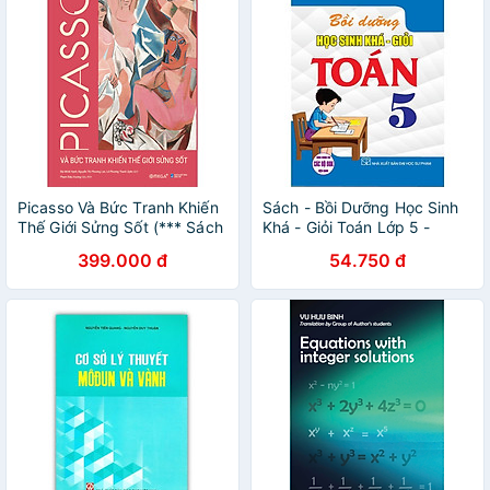
Picasso Và Bức Tranh Khiến
Sách - Bồi Dưỡng Học Sinh
Thế Giới Sửng Sốt (*** Sách
Khá - Giỏi Toán Lớp 5 -
Bản Quyền ***)
Dùng Chung Các Bộ SGK
399.000 đ
54.750 đ
Hiện Hành - Hồng Ân