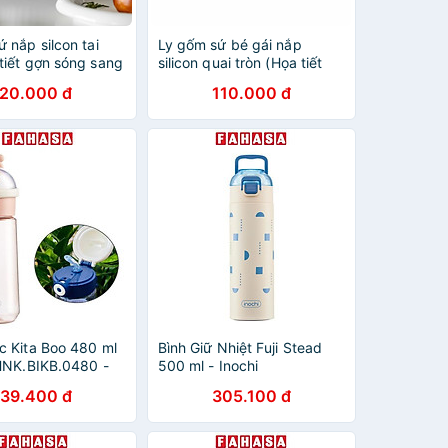
 nắp silcon tai
Ly gốm sứ bé gái nắp
tiết gợn sóng sang
silicon quai tròn (Họa tiết
hình giao ngẫu nhiên)
120.000 đ
110.000 đ
c Kita Boo 480 ml
Bình Giữ Nhiệt Fuji Stead
 HNK.BIKB.0480 -
500 ml - Inochi
g
HNK.BFST.0500 - Màu
139.400 đ
305.100 đ
Trắng, Xanh Dương