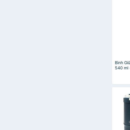
Bình Gi
540 ml 
HNK.BF
Hồng, 