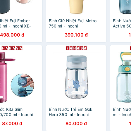
Nhiệt Fuji Ember
Bình Giữ Nhiệt Fuji Metro
Bình Nướ
 ml - Inochi XB-
750 ml - Inochi
Active 50
23178
HNK.BFMT.0750 - Màu
498.000 đ
390.100 đ
Trắng, Tím, Xanh Nhạt,
Xanh Lá, Vàng, Hồng
ớc Kita Slim
Bình Nước Trẻ Em Goki
Bình Nướ
/700 ml - Inochi
Hero 350 ml - Inochi
ml - Ino
F Nhiều Màu, Chất
HIN.BIGH.0350 - Màu Xanh
87.000 đ
80.000 đ
itan, An Toàn Cho Bé
Nhạt, Xanh Mint, Cam