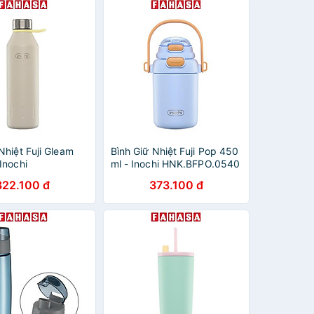
ấn
Dương
Nhiệt Fuji Gleam
Bình Giữ Nhiệt Fuji Pop 450
Inochi
ml - Inochi HNK.BFPO.0540
L.0500 - Màu
- Màu Hồng, Xanh
322.100 đ
373.100 đ
ơng/Be