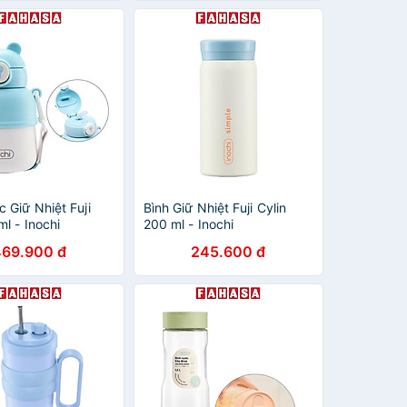
 Giữ Nhiệt Fuji
Bình Giữ Nhiệt Fuji Cylin
ml - Inochi
200 ml - Inochi
HNK.BFCL.0200 - Màu
469.900 đ
245.600 đ
Xanh Đậm, Trắng Ngà