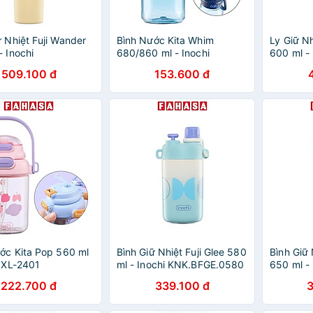
ữ Nhiệt Fuji Wander
Bình Nước Kita Whim
Ly Giữ Nh
- Inochi
680/860 ml - Inochi
600 ml - 
WN.0950 - Màu
HIN.BIKF Nhiều Màu, Chất
HNK.LFB
509.100 đ
153.600 đ
hạt, Xanh Cốm
Liệu Tritan, An Toàn Cho Bé
Xanh Nhạ
ớc Kita Pop 560 ml
Bình Giữ Nhiệt Fuji Glee 580
Bình Giữ 
i XL-2401
ml - Inochi KNK.BFGE.0580
650 ml - 
- Màu Hồng, Xanh Tím,
HNK.BFC
222.700 đ
339.100 đ
Xanh Mint, Hồng Tím
Xanh Lá,
Hồng Sen