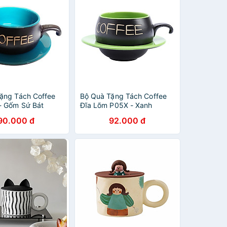
ặng Tách Coffee
Bộ Quà Tặng Tách Coffee
- Gốm Sứ Bát
Đĩa Lõm P05X - Xanh
P06Xd - Màu Xanh
90.000 đ
92.000 đ