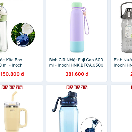
ớc Kita Boo
Bình Giữ Nhiệt Fuji Cap 500
Bình Nước
 ml - Inochi
ml - Inochi HNK.BFCA.0500
Inochi H
F Nhiều Màu, Chất
- Màu Tím, Đỏ, Xanh Mint,
150.800 đ
381.600 đ
itan, An Toàn Cho Bé
Hồng Phấn, Hồng Sen,
Xanh