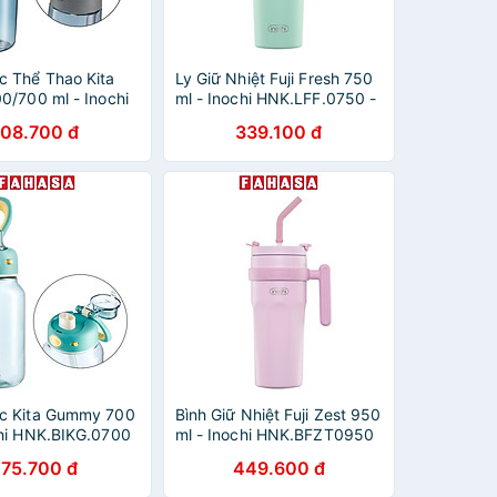
c Thể Thao Kita
Ly Giữ Nhiệt Fuji Fresh 750
0/700 ml - Inochi
ml - Inochi HNK.LFF.0750 -
Màu Xanh Mint, Tím, Trắng
108.700 đ
339.100 đ
c Kita Gummy 700
Bình Giữ Nhiệt Fuji Zest 950
chi HNK.BIKG.0700
ml - Inochi HNK.BFZT0950
- Màu Hồng, Xanh Dương
175.700 đ
449.600 đ