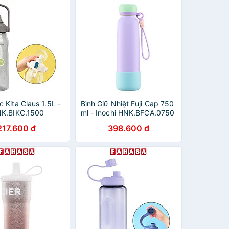
 Kita Claus 1.5L -
Bình Giữ Nhiệt Fuji Cap 750
NK.BIKC.1500
ml - Inochi HNK.BFCA.0750
- Màu Tím, Đỏ, Xanh Mint,
217.600 đ
398.600 đ
Hồng Phấn, Hồng Son,
Xanh