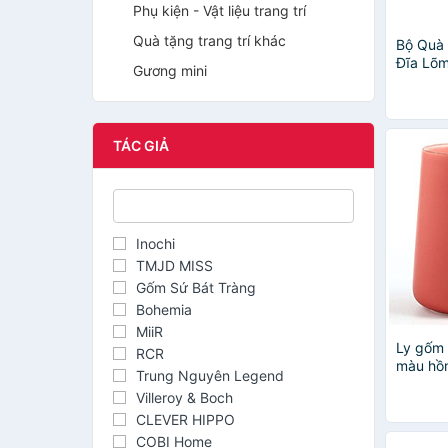
Phụ kiện - Vật liệu trang trí
Quà tặng trang trí khác
Bộ Quà 
Đĩa Lõ
Gương mini
TÁC GIẢ
Inochi
TMJD MISS
Gốm Sứ Bát Tràng
Bohemia
MiiR
Ly gốm 
RCR
màu hồ
Trung Nguyên Legend
Villeroy & Boch
CLEVER HIPPO
COBI Home