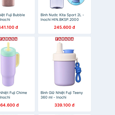
iệt Fuji Bubble
Bình Nước Kita Sport 2L -
Inochi
Inochi HIN.BKSP.2000
B.0600 - Màu
441.100 đ
245.600 đ
t, Hồng
Nhiệt Fuji Chime
Bình Giữ Nhiệt Fuji Teeny
Inochi
360 ml - Inochi
M.0650 - Màu
HNK.BFTN.0360 - Màu
364.600 đ
339.100 đ
 Xanh Dương,
Xanh Rêu, Xanh Lá, Hồng
, Xanh Nhạt, Tím,
Nhạt, Hồng Sen, Tím, Xanh