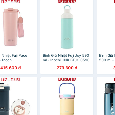
Hồng Ph
ữ Nhiệt Fuji Pace
Bình Giữ Nhiệt Fuji Joy 590
Bình Giữ 
- Inochi
ml - Inochi HNK.BFJO.0590
500 ml - 
PA.0540 - Màu
- Màu Xanh Mint, Hồng,
KNK.BFG
415.600 đ
279.600 đ
Nâu
Xanh Biển
Xanh Dư