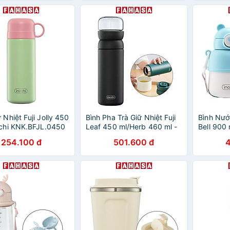
 Nhiệt Fuji Jolly 450
Bình Pha Trà Giữ Nhiệt Fuji
Bình Nước
ochi KNK.BFJL.0450
Leaf 450 ml/Herb 460 ml -
Bell 900 
anh Cốm, Trắng
Inochi
254.100 đ
501.600 đ