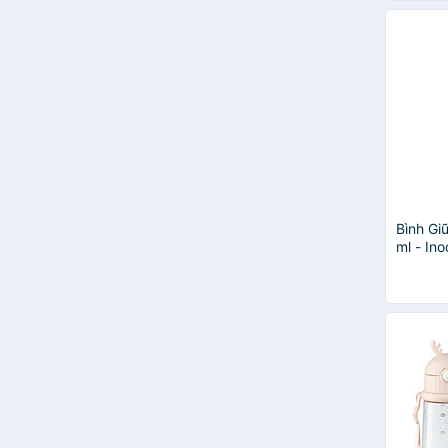
Bình Giữ
ml - In
- Màu X