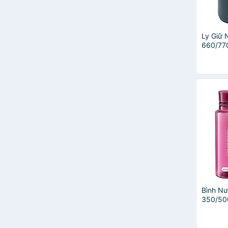
Ly Giữ 
660/770
23177/
Bình Nư
350/500
HIN.BIK
Liệu Tr