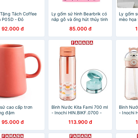
Tặng Tách Coffee
Ly gốm sứ hình Bearbrik có
Ly gốm sứ
m P05D - Đỏ
nắp gỗ và ống hút thủy tinh
mèo họa 
trọng
92.000 đ
85.000 đ
sứ cao cấp trơn
Bình Nước Kita Fami 700 ml
Bình Nướ
ng đậm
- Inochi HIN.BIKF.0700 -
- Inochi
Màu Hồng Cam
Màu Hồn
95.000 đ
113.900 đ