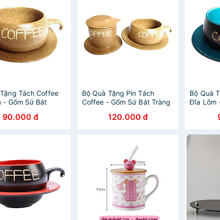
Tặng Tách Coffee
Bộ Quà Tặng Pin Tách
Bộ Quà T
 - Gốm Sứ Bát
Coffee - Gốm Sứ Bát Tràng
Đĩa Lõm 
- P06N - Màu Nâu
- P08N - Màu Nâu
Tràng - 
90.000 đ
120.000 đ
Dương