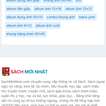
album đựng tiền giấy
khung ảnh 30x45
bts
album tiền giấy
album ảnh 13x18
album ảnh 15x21
album đựng ảnh 10x15
combo khung anh
black pink
album ảnh 9x12
album ảnh cưới
khung bằng khen 30*45
SachMoiNhat.com chuyên cung cấp thông tin về Sách. Sách ngoại
ngữ, kỹ năng, kinh tế, tài chính, tiểu thuyết, học tập, sách thiếu
nhi, truyện tranh, truyện chữ, sách giáo khoa, sách tham khảo,
luyện thi, y học, mẹ và bé, sức khỏe, giáo dục... Bằng khả năng
sẵn có cùng sự nỗ lực không ngừng, chúng tôi đã tổng hợp hơn
140000 đầu sách, giúp bạn có thể so sánh giá, tìm giá rẻ nhất