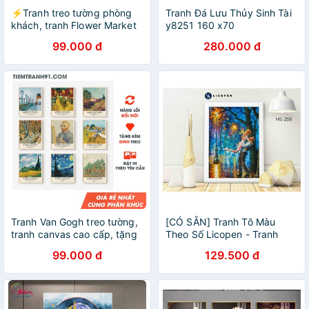
⚡Tranh treo tường phòng
Tranh Đá Lưu Thủy Sinh Tài
khách, tranh Flower Market
y8251 160 x70
nghệ thuật - Tặng kèm đinh
99.000 đ
280.000 đ
treo tranh - TIỆM TRANH 91
Tranh Van Gogh treo tường,
[CÓ SẴN] Tranh Tô Màu
tranh canvas cao cấp, tặng
Theo Số Licopen - Tranh
kèm đinh treo - TIỆM TRANH
Tình nhân - MS259
99.000 đ
129.500 đ
91