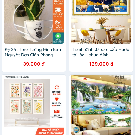
Kệ Sắt Treo Tường Hình Bán
Tranh đính đá cao cấp Hươu
Nguyệt Đơn Giản Phong
tài lộc - chưa đính
Cách Bắc Âu Trang Trí Nhà
39.000 đ
129.000 đ
Cửa