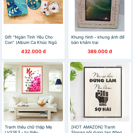
Gift "Ngàn Tình Yêu Cho
Khung hình - khung ảnh để
Con" (Album Ca Khúc Ngũ
bàn khảm trai
Cung)
432.000 đ
389.000 đ
Tranh thêu chữ thập Mẹ
[HOT AMAZON] Tranh
LV3263 - tự thêu
Slogan nội dung tạo động