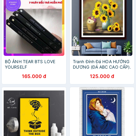
BỘ ẢNH TEAR BTS LOVE
Tranh Đính Đá HOA HƯỚNG
YOURSELF
DƯƠNG (ĐÁ ABC CAO CẤP).
Kích Thước: 65cm x 56cm
165.000 đ
125.000 đ