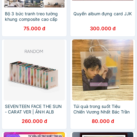
Bộ 3 bức tranh treo tường
Quyển album đựng card JJK
khung composite cao cấp
75.000 đ
300.000 đ
SEVENTEEN FACE THE SUN
Túi quà trong suốt Tiêu
- CARAT VER | ẢNH ALB
Chiến Vương Nhất Bác Trần
NHÓM SVT (RANDOM )
Tình Lệnh Ma Đạo Tổ Sư có
260.000 đ
80.000 đ
album ảnh in hình idols