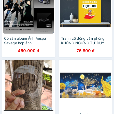
Có sẵn album Ảnh Aespa
Tranh cổ động văn phòng
Savage hộp ảnh
KHÔNG NGỪNG TƯ DUY
HỌC HỎI
450.000 đ
76.800 đ