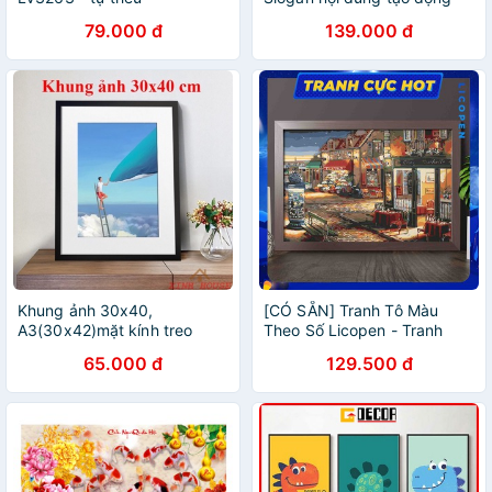
lực làm việc bằng Gỗ
79.000 đ
139.000 đ
TBIG020
Khung ảnh 30x40,
[CÓ SẴN] Tranh Tô Màu
A3(30x42)mặt kính treo
Theo Số Licopen - Tranh
tường giá rẻ.
góc phố - MS197
65.000 đ
129.500 đ