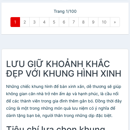
Trang 1/100
1
2
3
4
5
6
7
8
9
10
»
LƯU GIỮ KHOẢNH KHẮC
ĐẸP VỚI KHUNG HÌNH XINH
Những chiếc khung hình để bàn xinh xắn, dễ thương sẽ giúp
không gian căn nhà trở nên ấm áp và hạnh phúc, là cầu nối
để các thành viên trong gia đình thêm gắn bó. Đồng thời đây
cũng là một trong những món quà lưu niệm có ý nghĩa để
dành tặng bạn bè, người thân trong những dịp đặc biệt.
Tiêu chí lựa chọn khung