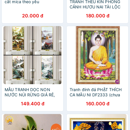
cắt mica theo yêu
TRANH THÊU KÍN PHONG
CẢNH HƯƠU NAI TÀI LỘC
E116 (100X55) EDB116
20.000 đ
180.000 đ
(150X70)
MẪU TRANH DỌC NON
Tranh đính đá PHẬT THÍCH
NƯỚC NÚI RỪNG GIÁ RẺ,
CA MÂU NI DF2333 (chưa
mau tranh treo tuong dep
đính)
149.400 đ
160.000 đ