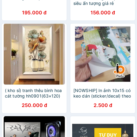
siêu ấn tượng giá rẻ
195.000 đ
156.000 đ
( kho sỉ) tranh thêu bình hoa
[NOWSHIP] In ảnh 10x15 có
cát tường hh0901(63×120)
keo dán (sticker/decal) theo
yêu cầu. 1 ảnh cũng in
250.000 đ
2.500 đ