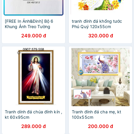
[FREE In Ảnh&Đinh] Bộ 6
tranh đính đá khổng tước
Khung Ảnh Treo Tường
Phú Quý 120x55cm
Trang Trí Nhà Giá Rẻ (M01)
249.000 đ
320.000 đ
Tranh dính đá chúa đính kín ,
Tranh đính đá cha mẹ, kt
kt 60x95cm
100x55cm
289.000 đ
200.000 đ