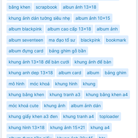
bằng khen
scrapbook
albun ảnh 13x18
khung ảnh dán tường siêu nhẹ
album ảnh 10x15
album blackpink
album cao cấp 13x18
album ảnh
album seventeen
ma đạo tổ sư
blackpink
bookmark
album đựng card
bảng ghim gỗ bần
khung ảnh 13x18 để bàn cưới
khung ảnh để bàn
khung anh dep 13x18
album card
album
bảng ghim
mô hình
móc khoá
khung hình
khung
khung bằng khen
khung tranh a3
khung bằng khen a4
móc khoá cute
khung ảnh
album ảnh dán
khung giấy khen a3 đen
khung tranh a4
toploader
khung hình 13x18
khung ảnh 15x21
khung a4