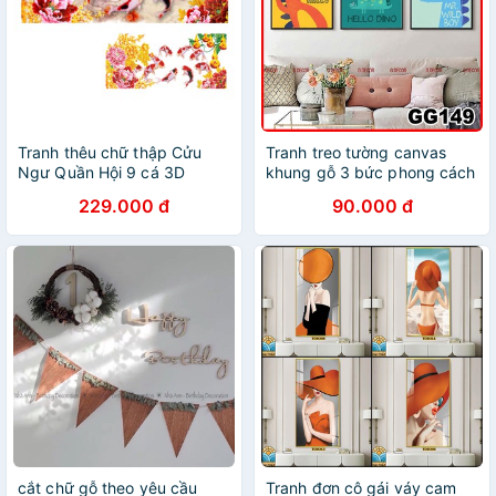
Tranh thêu chữ thập Cửu
Tranh treo tường canvas
Ngư Quần Hội 9 cá 3D
khung gỗ 3 bức phong cách
LV3410 - chưa thêu
hiện đại Bắc Âu tranh anime
229.000 đ
90.000 đ
trang trí phòng bé phòng
ngủ spa 149
cắt chữ gỗ theo yêu cầu
Tranh đơn cô gái váy cam