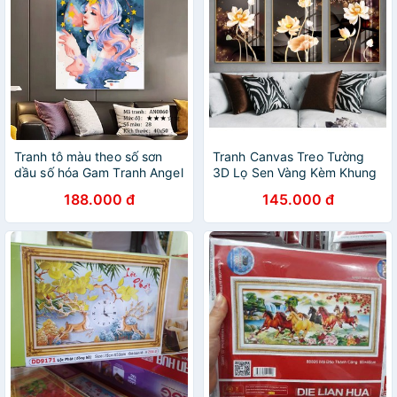
Tranh tô màu theo số sơn
Tranh Canvas Treo Tường
dầu số hóa Gam Tranh Angel
3D Lọ Sen Vàng Kèm Khung
cô gái thiên thần mã
- Tặng kèm đinh 3 chân
188.000 đ
145.000 đ
AN0860
không cần khoan tường