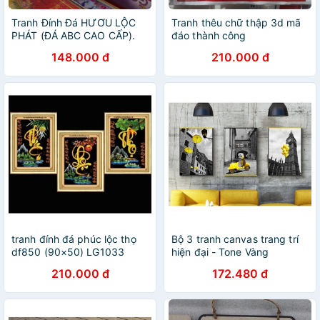
Tranh Đính Đá HƯƠU LỘC
Tranh thêu chữ thập 3d mã
PHÁT (ĐÁ ABC CAO CẤP).
đáo thành công
Kích Thước: 75cm x 50cm
88806(85×40) 223057
148.000 đ
210.000 đ
(137x62)
tranh đính đá phúc lộc thọ
Bộ 3 tranh canvas trang trí
df850 (90×50) LG1033
hiện đại - Tone Vàng
(81×51) Y8051 (120X51)
210.000 đ
172.480 đ