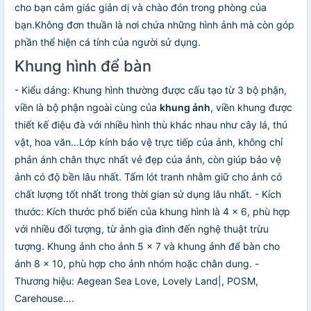
cho bạn cảm giác giản dị và chào đón trong phòng của
bạn.Không đơn thuần là nơi chứa những hình ảnh mà còn góp
phần thể hiện cá tính của người sử dụng.
Khung hình để bàn
- Kiểu dáng: Khung hình thường được cấu tạo từ 3 bộ phận,
viền là bộ phận ngoài cùng của
khung ảnh
, viền khung được
thiết kế điệu đà với nhiều hình thù khác nhau như cây lá, thú
vật, hoa văn…Lớp kính bảo vệ trực tiếp của ảnh, không chỉ
phản ánh chân thực nhất vẻ đẹp của ảnh, còn giúp bảo vệ
ảnh có độ bền lâu nhất. Tấm lót tranh nhằm giữ cho ảnh có
chất lượng tốt nhất trong thời gian sử dụng lâu nhất. - Kích
thước: Kích thước phổ biến của khung hình là 4 × 6, phù hợp
với nhiều đối tượng, từ ảnh gia đình đến nghệ thuật trừu
tượng. Khung ảnh cho ảnh 5 × 7 và khung ảnh để bàn cho
ảnh 8 × 10, phù hợp cho ảnh nhóm hoặc chân dung. -
Thương hiệu: Aegean Sea Love, Lovely Land|, POSM,
Carehouse….