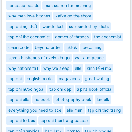
fantastic beasts
man search for meaning
why men love bitches
kafka on the shore
tạp chí nội thất
wanderlust
surrounded by idiots
tạp chí the economist
games of thrones
the economist
clean code
beyond order
tiktok
becoming
seven husbands of evelyn hugo
war and peace
why nations fail
why we sleep
elle
kinh tế vi mô
tạp chí
english books
magazines
great writing
tạp chí nước ngoài
tạp chí đẹp
alpha book official
tạp chí elle
rio book
photography book
kinfolk
everything you need to ace
elle man
tạp chí thời trang
tạp chí forbes
tạp chí thời trang bazaar
tạp chí graphics
bad luck
crypto
tạp chí vogue