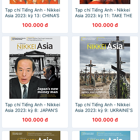
Tạp chí Tiếng Anh - Nikkei
Tạp chí Tiếng Anh - Nikkei
Asia 2023: kỳ 13: CHINA'S
Asia 2023: kỳ 11: TAKE THE
DEMOGRAPHIC DEBACLE -
LEAD
100.000 đ
100.000 đ
13.23 tạp chí kinh tế nước
ngoài, nhập khẩu từ
Singapore
Tạp chí Tiếng Anh - Nikkei
Tạp chí Tiếng Anh - Nikkei
Asia 2023: kỳ 8: JAPAN'S
Asia 2023: kỳ 9: UKRAINE'S
NEW MONEY MAN
YEAR OF AGONY AND
100.000 đ
100.000 đ
DEFINANCE