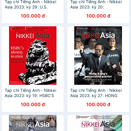
Tạp chí Tiếng Anh - Nikkei
Tạp chí Tiếng Anh - Nikkei
Asia 2023: kỳ 29: U.S.
Asia 2023: kỳ 20:
TECH’S CHINA
PAKISTAN'S FINANCIAL
100.000 đ
100.000 đ
ENTANGLEMENT
GENDER GAP
Tạp chí Tiếng Anh - Nikkei
Tạp chí Tiếng Anh - Nikkei
Asia 2023: kỳ 19: HSBC'S
Asia 2023: kỳ 27: HONG
IDENTITY IN CRISIS
KONG’S PERSECUTED
100.000 đ
100.000 đ
PATRIOT