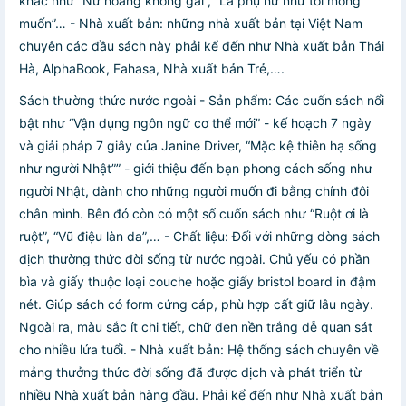
khác như “Nữ hoàng không gai”, “Là phụ nữ như tôi mong
muốn”… - Nhà xuất bản: những nhà xuất bản tại Việt Nam
chuyên các đầu sách này phải kể đến như Nhà xuất bản Thái
Hà, AlphaBook, Fahasa, Nhà xuất bản Trẻ,….
Sách thường thức nước ngoài - Sản phẩm: Các cuốn sách nổi
bật như “Vận dụng ngôn ngữ cơ thể mới” - kế hoạch 7 ngày
và giải pháp 7 giây của Janine Driver, “Mặc kệ thiên hạ sống
như người Nhật”” - giới thiệu đến bạn phong cách sống như
người Nhật, dành cho những người muốn đi bằng chính đôi
chân mình. Bên đó còn có một số cuốn sách như “Ruột ơi là
ruột”, “Vũ điệu làn da”,… - Chất liệu: Đối với những dòng sách
dịch thường thức đời sống từ nước ngoài. Chủ yếu có phần
bìa và giấy thuộc loại couche hoặc giấy bristol board in đậm
nét. Giúp sách có form cứng cáp, phù hợp cất giữ lâu ngày.
Ngoài ra, màu sắc ít chi tiết, chữ đen nền trắng dễ quan sát
cho nhiều lứa tuổi. - Nhà xuất bản: Hệ thống sách chuyên về
mảng thưởng thức đời sống đã được dịch và phát triển từ
nhiều Nhà xuất bản hàng đầu. Phải kể đến như Nhà xuất bản