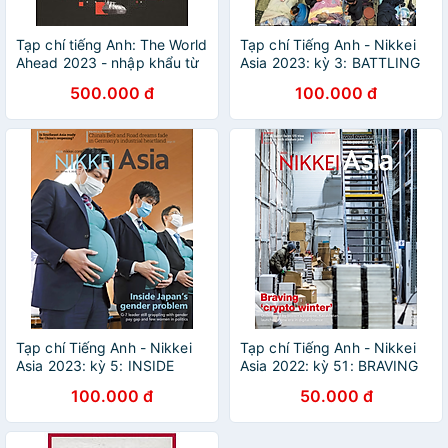
Tạp chí tiếng Anh: The World
Tạp chí Tiếng Anh - Nikkei
Ahead 2023 - nhập khẩu từ
Asia 2023: kỳ 3: BATTLING
Singapore, ấn bản 1 năm 1
THE WAVE
500.000 đ
100.000 đ
lần của The Economist
Tạp chí Tiếng Anh - Nikkei
Tạp chí Tiếng Anh - Nikkei
Asia 2023: kỳ 5: INSIDE
Asia 2022: kỳ 51: BRAVING
JAPAN'S GENDER PROBLEM
'CRYPTO WINTER'
100.000 đ
50.000 đ