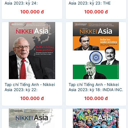
Asia 2023: kỳ 24:
Asia 2023: kỳ 23: THE
THAILAND'S MOMENT OF
INDISPENSABLE ECONOMY
100.000 đ
100.000 đ
TRUTH
Tạp chí Tiếng Anh - Nikkei
Tạp chí Tiếng Anh - Nikkei
Asia 2023: kỳ 22:
Asia 2023: kỳ 18: INDIA INC.
BUFFETT'S SHIFTING ASIAN
UNDER SCRUTINY
100.000 đ
100.000 đ
PORTFOLIO