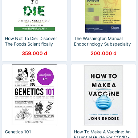
How Not To Die: Discover
The Washington Manual
The Foods Scientifically
Endocrinology Subspecialty
Proven To Prevent And
Consult
359.000 đ
200.000 đ
Reverse Disease
Genetics 101
How To Make A Vaccine: An
Essential Guide For COVID-