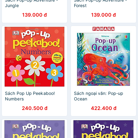
Jungle
Forest
139.000 đ
139.000 đ
Sách Pop Up Peekaboo!
Sách ngoại văn: Pop-up
Numbers
Ocean
240.500 đ
422.400 đ