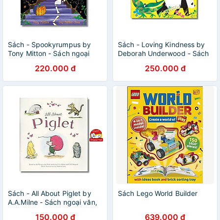
Sách - Spookyrumpus by
Sách - Loving Kindness by
Tony Mitton - Sách ngoại
Deborah Underwood - Sách
văn, sách thiếu nhi tiếng
ngoại văn, sách thiếu nhi
220.000 đ
250.000 đ
Anh, bìa mềm, nhập khẩu UK
tiếng Anh, bìa mềm, nhập
khẩu UK
Sách - All About Piglet by
Sách Lego World Builder
A.A.Milne - Sách ngoại văn,
sách thiếu nhi tiếng Anh, bìa
150.000 đ
639.000 đ
mềm, nhập khẩu UK