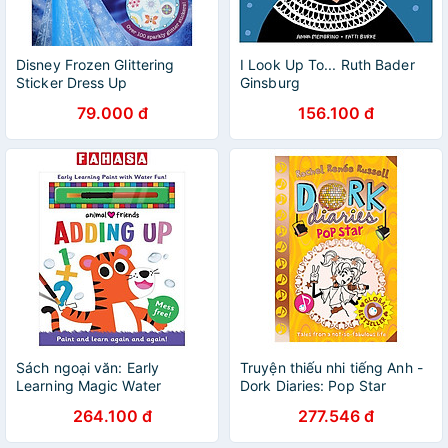
Disney Frozen Glittering
I Look Up To... Ruth Bader
Sticker Dress Up
Ginsburg
79.000 đ
156.100 đ
Sách ngoại văn: Early
Truyện thiếu nhi tiếng Anh -
Learning Magic Water
Dork Diaries: Pop Star
Colouring - Animal Friends
264.100 đ
277.546 đ
Adding Up