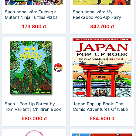
Sách ngoại văn: Teenage
Sách ngoại văn: My
Mutant Ninja Turtles Pizza
Peekaboo Pop-Up Fairy
Power - Pop Up Book
Tales - Little Red Riding
173.800 đ
347.700 đ
Hood
Sách - Pop-Up Forest by
Japan Pop-up Book: The
Tom Vaillant | Children Book
Comic Adventures Of Neko
in English / Ngoại văn Thiếu
The Cat (Visit Japan's Most
580.000 đ
584.900 đ
nhi Nhập khẩu
Famous Sights From Kyoto
To Kamakura)