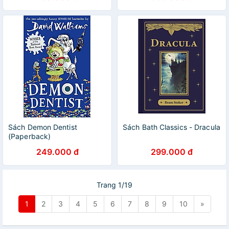
Sách Demon Dentist
Sách Bath Classics - Dracula
(Paperback)
249.000 đ
299.000 đ
Trang 1/19
1
2
3
4
5
6
7
8
9
10
»