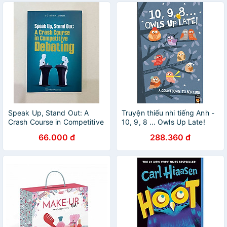
Speak Up, Stand Out: A
Truyện thiếu nhi tiếng Anh -
Crash Course in Competitive
10, 9, 8 ... Owls Up Late!
Debating
66.000 đ
288.360 đ