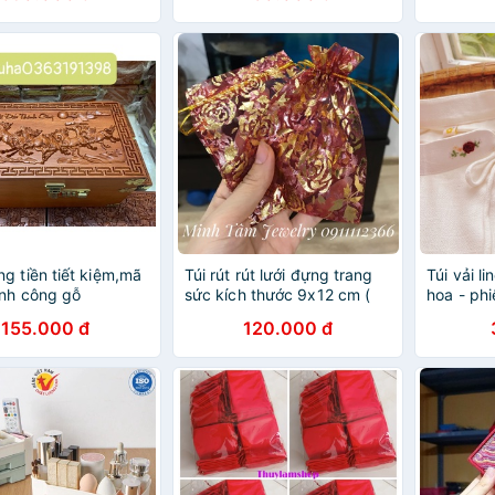
g tiền tiết kiệm,mã
Túi rút rút lưới đựng trang
Túi vải l
nh công gỗ
sức kích thước 9x12 cm (
hoa - phi
𝐄𝐄 𝐒𝐇𝐈𝐏
gói 100c)
trang sứ
155.000 đ
120.000 đ