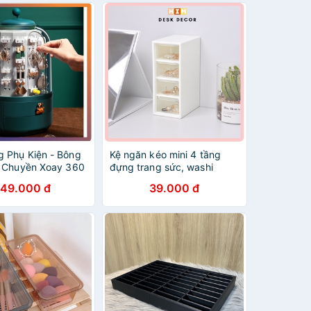
 Phụ Kiện - Bông
Kệ ngăn kéo mini 4 tầng
y Chuyền Xoay 360
đựng trang sức, washi
tape, văn phòng phẩm để
49.000 đ
39.000 đ
bàn tiện dụng