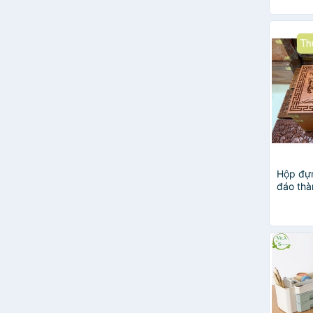
Hộp đựn
đáo thà
hương𝐅𝐑