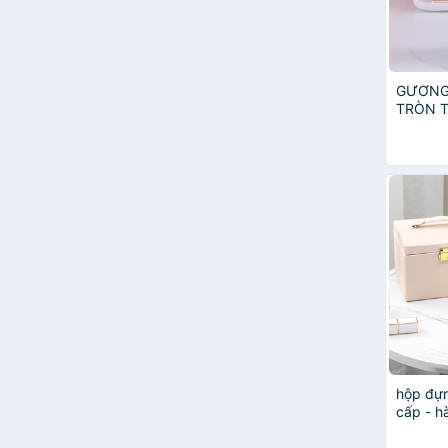
GƯƠNG
TRÒN T
ĐỰNG 
YÊU
hộp đựn
cấp - h