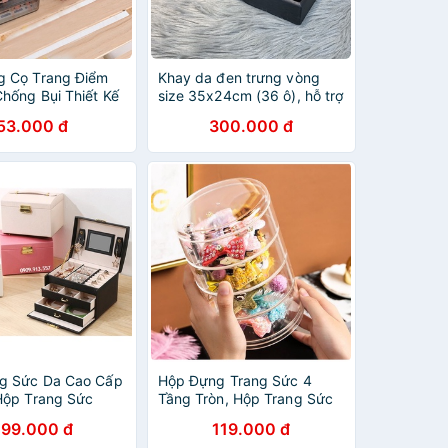
g Cọ Trang Điểm
Khay da đen trưng vòng
hống Bụi Thiết Kế
size 35x24cm (36 ô), hỗ trợ
ốt Có Lỗ Thoát
trưng bày lúc livestream, để
53.000 đ
300.000 đ
n Lợi
tủ kính
g Sức Da Cao Cấp
Hộp Đựng Trang Sức 4
Hộp Trang Sức
Tầng Tròn, Hộp Trang Sức
găn
Giá Rẻ
99.000 đ
119.000 đ