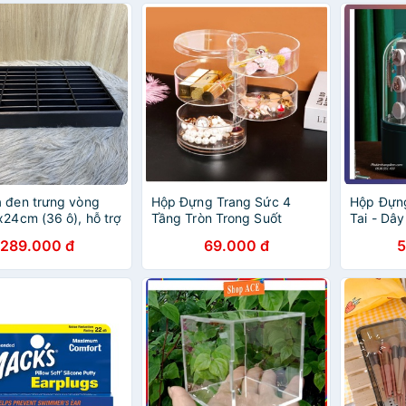
 đen trưng vòng
Hộp Đựng Trang Sức 4
Hộp Đựng
x24cm (36 ô), hỗ trợ
Tầng Tròn Trong Suốt
Tai - Dâ
ày lúc livestream, để
Độ
289.000 đ
69.000 đ
5