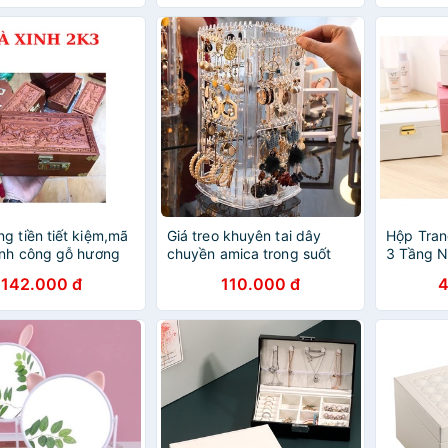
g tiền tiết kiệm,mã
Giá treo khuyên tai dây
Hộp Tran
nh công gỗ hương
chuyền amica trong suốt
3 Tầng N
𝐇𝐈𝐏
xoay 360 độ để bàn tiện
142.000 đ
110.000 đ
4
dụng