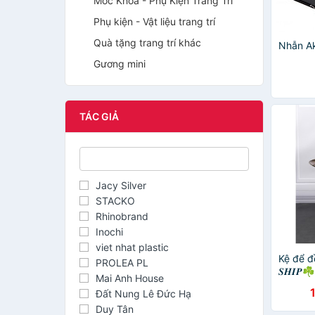
Móc Khóa - Phụ Kiện Trang Trí
Phụ kiện - Vật liệu trang trí
Quà tặng trang trí khác
Nhẫn Ak
Gương mini
TÁC GIẢ
Jacy Silver
STACKO
Rhinobrand
Inochi
viet nhat plastic
Kệ để đồ
PROLEA PL
𝑺𝑯𝑰𝑷
Mai Anh House
Bull Do
Đất Nung Lê Đức Hạ
trang t
Duy Tân