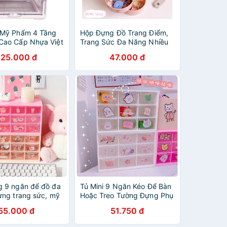
 Mỹ Phẩm 4 Tầng
Hộp Đựng Đồ Trang Điểm,
Cao Cấp Nhựa Việt
Trang Sức Đa Năng Nhiều
 Đựng Mỹ Phẩm,
Tầng Phong Cách Vintage
225.000 đ
47.000 đ
 Điểm Nhiều Tầng
 9 ngăn để đồ đa
Tủ Mini 9 Ngăn Kéo Để Bàn
ựng trang sức, mỹ
Hoặc Treo Tường Đựng Phụ
ăn phòng phẩm,Có
Kiện Mỹ Phẩm Tiện Lợi Kệ
55.000 đ
51.750 đ
kèm theo nhé
Nhựa 9 Ô Đa Năng Nhỏ
Gọn Để Đồ Cho Học Sinh