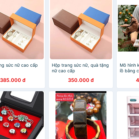
ng sức nữ cao cấp
Hộp trang sức nữ, quà tặng
Mô hình 
nữ cao cấp
lồ bằng 
385.000 đ
350.000 đ
4