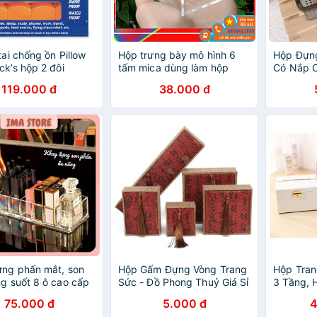
tai chống ồn Pillow
Hộp trưng bày mô hình 6
Hộp Đựn
ck’s hộp 2 đôi
tấm mica dùng làm hộp
Có Nắp C
mica chống bụi
Trong Su
119.000 đ
38.000 đ
Nước Tiệ
ng phấn mắt, son
Hộp Gấm Đựng Vòng Trang
Hộp Tran
ng suốt 8 ô cao cấp
Sức - Đồ Phong Thuỷ Giá Sỉ
3 Tầng, 
n đa năng
Nhiều N
75.000 đ
5.000 đ
4