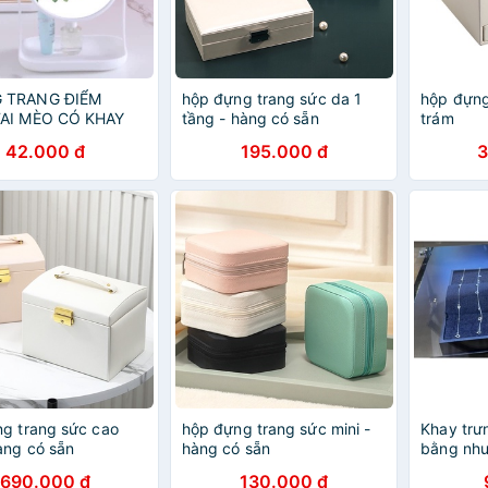
 TRANG ĐIỂM
hộp đựng trang sức da 1
hộp đựng
AI MÈO CÓ KHAY
tầng - hàng có sẵn
trám
TRANG SỨC SIÊU
42.000 đ
195.000 đ
3
g trang sức cao
hộp đựng trang sức mini -
Khay trư
àng có sẵn
hàng có sẵn
bằng nh
690.000 đ
130.000 đ