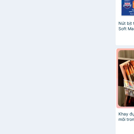
INGRID COSMETICS
LG
MINISO
MW Furniture
Nút bịt 
ongtre
Soft Ma
PRIMA ART
SIB DECOR
sino
thegioibang
Uncle Bill's
VINAHANDMADE
Winci
YAMADA
Khay đự
môi tro
dày dặ