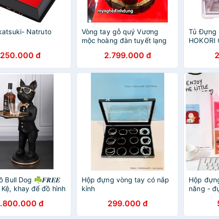
atsuki- Natruto
Vòng tay gỗ quý Vương
Tủ Đựng
mộc hoàng đàn tuyết lạng
HOKORI 
sơn tuyệt đẹp
Nhật, Kệ
250.000 đ
2.799.000 đ
Đồ Trang
 Bull Dog ☘𝑭𝑹𝑬𝑬
Hộp đựng vòng tay có nắp
Hộp đựng
☘ Kệ, khay để đồ hình
kính
năng - đ
g bồi bàn, Decor
phẩm, v
1.800.000 đ
299.000 đ
rí phòng khách
sticker 