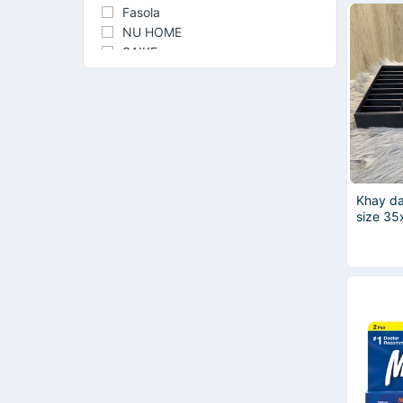
Fasola
NU HOME
SAIKE
Đại Đồng Tiến
DOUX
Hando
LATIMAX
MACK'S
Muji
SNF BAMOO AND CRAFT
Khay da
SONIA
size 35
YTC
trưng b
tủ kính
BLANC
DAICAT
ECOHUB
EUROGOLD
Fego
Garis
Honeywell
IKEA