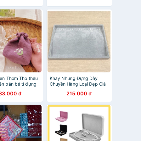
inen Thơm Tho thêu
Khay Nhung Đựng Dây
ên bản bé tí đựng
Chuyền Hàng Loại Đẹp Giá
c - 0303 studio
Rẻ
33.000 đ
215.000 đ