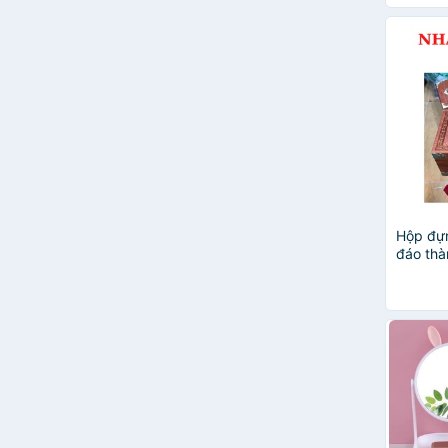
Hộp đựn
đáo thà
𝐅𝐑𝐄𝐄 𝐒