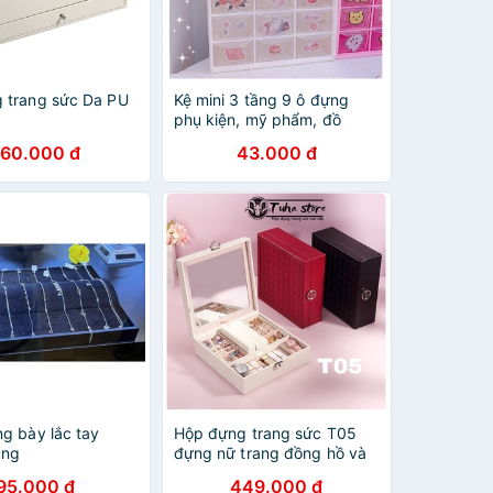
 trang sức Da PU
Kệ mini 3 tầng 9 ô đựng
phụ kiện, mỹ phẩm, đồ
dùng học tập kèm sticker
60.000 đ
43.000 đ
đáng yêu --
anthudogiadung89
ng bày lắc tay
Hộp đựng trang sức T05
ung
đựng nữ trang đồng hồ và
son môi
95.000 đ
449.000 đ