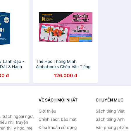
y Lãnh Đạo -
Thẻ Học Thông Minh
 Dắt & Hành
Alphabooks Ghép Vần Tiếng
Việt – Bộ 2: Thành Thạo (Tái
00 đ
126.000 đ
Bản)
VỀ SÁCH MỚI NHẤT
CHUYÊN MỤC
Giới thiệu
Sách tiếng Việt
. Sách ngoại ngữ,
Chính sách bảo mật
Sách tiếng Anh
hiếu nhi, truyện
Điều khoản sử dụng
Văn phòng phẩm
ện thi, y học, mẹ