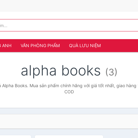
G ANH
VĂN PHÒNG PHẨM
QUÀ LƯU NIỆM
alpha books
(3)
 Alpha Books. Mua sản phẩm chính hãng với giá tốt nhất, giao hàng 
COD