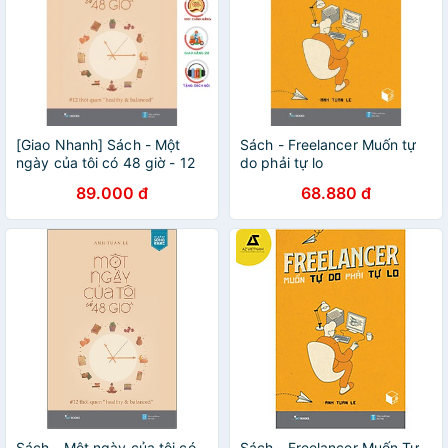
[Giao Nhanh] Sách - Một
Sách - Freelancer Muốn tự
ngày của tôi có 48 giờ - 12
do phải tự lo
thói quen “healthy &
89.000 đ
68.880 đ
balanced” [SkyBooks]
Sách - Một ngày của tôi có
Sách - Freelancer Muốn Tự