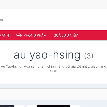
G ANH
VĂN PHÒNG PHẨM
QUÀ LƯU NIỆM
au yao-hsing
(3)
 Au Yao-hsing. Mua sản phẩm chính hãng với giá tốt nhất, giao hàng 
COD