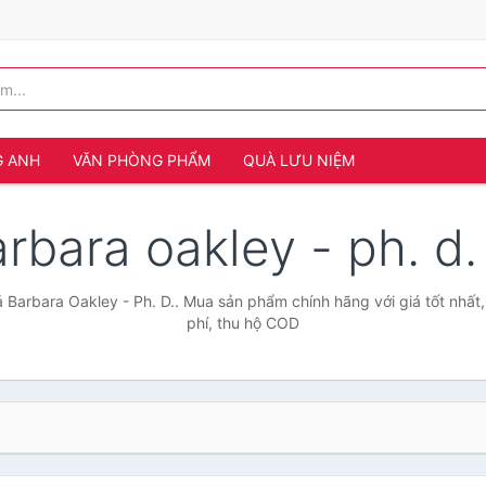
G ANH
VĂN PHÒNG PHẨM
QUÀ LƯU NIỆM
rbara oakley - ph. d
 Barbara Oakley - Ph. D.. Mua sản phẩm chính hãng với giá tốt nhất
phí, thu hộ COD