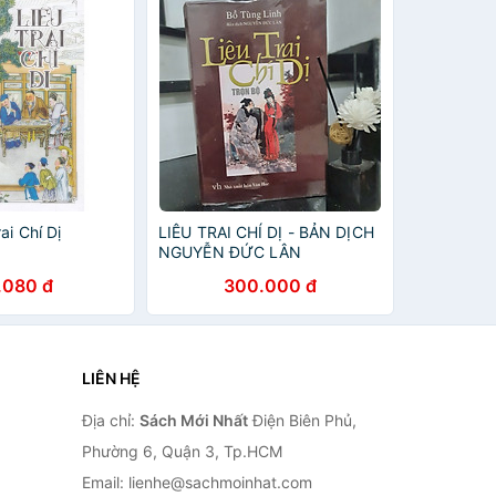
ai Chí Dị
LIÊU TRAI CHÍ DỊ - BẢN DỊCH
NGUYỄN ĐỨC LÂN
.080 đ
300.000 đ
LIÊN HỆ
Địa chỉ:
Sách Mới Nhất
Điện Biên Phủ,
Phường 6, Quận 3, Tp.HCM
Email: lienhe@sachmoinhat.com