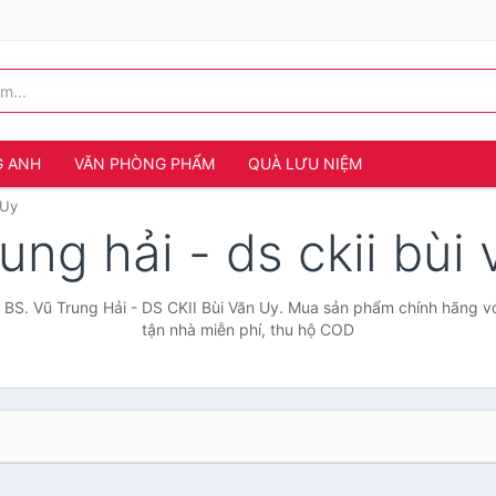
G ANH
VĂN PHÒNG PHẨM
QUÀ LƯU NIỆM
 Uy
rung hải - ds ckii bùi
 BS. Vũ Trung Hải - DS CKII Bùi Văn Uy. Mua sản phẩm chính hãng với
tận nhà miễn phí, thu hộ COD