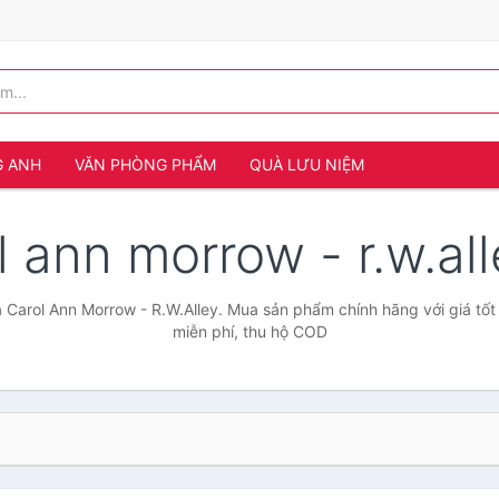
G ANH
VĂN PHÒNG PHẨM
QUÀ LƯU NIỆM
l ann morrow - r.w.al
 Carol Ann Morrow - R.W.Alley. Mua sản phẩm chính hãng với giá tốt
miễn phí, thu hộ COD