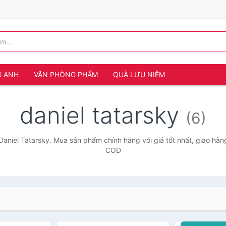
G ANH
VĂN PHÒNG PHẨM
QUÀ LƯU NIỆM
daniel tatarsky
(6)
Daniel Tatarsky. Mua sản phẩm chính hãng với giá tốt nhất, giao hàng
COD