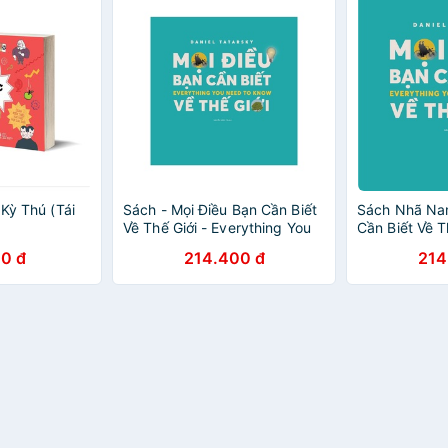
 Kỳ Thú (Tái
Sách - Mọi Điều Bạn Cần Biết
Sách Nhã Nam
Về Thế Giới - Everything You
Cần Biết Về T
Need To Know
0 đ
214.400 đ
214