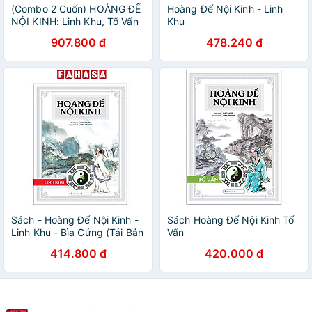
(Combo 2 Cuốn) HOÀNG ĐẾ
Hoàng Đế Nội Kinh - Linh
NỘI KINH: Linh Khu, Tố Vấn
Khu
– Dật Danh Bình giải – Tiến
907.800 đ
478.240 đ
Thành dịch – Văn Lang
Books
Sách - Hoàng Đế Nội Kinh -
Sách Hoàng Đế Nội Kinh Tố
Linh Khu - Bìa Cứng (Tái Bản
Vấn
2025)
414.800 đ
420.000 đ