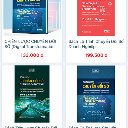
CHIẾN LƯỢC CHUYỂN ĐỔI
Sách Lộ Trình Chuyển Đổi Số
SỐ (Digital Transformation
Doanh Nghiệp
Play Book) - David L. Rogers
133.000 đ
199.500 đ
- Phạm Anh Tuấn dịch
Sách Tóm Lược Chuyển Đổi
Sách Chiến Lược Chuyển