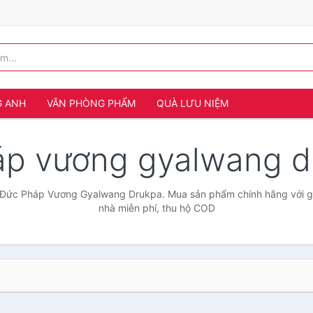
G ANH
VĂN PHÒNG PHẨM
QUÀ LƯU NIỆM
áp vương gyalwang 
 Đức Pháp Vương Gyalwang Drukpa. Mua sản phẩm chính hãng với giá
nhà miễn phí, thu hộ COD