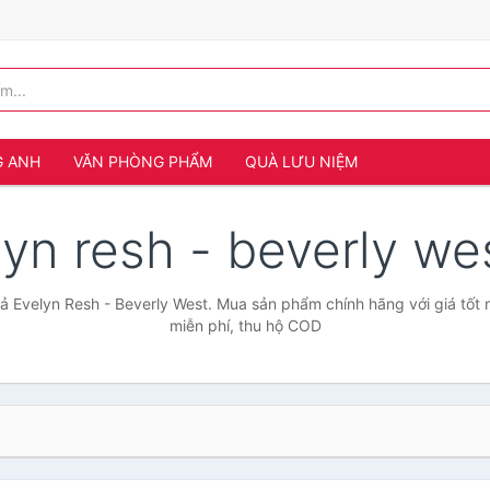
G ANH
VĂN PHÒNG PHẨM
QUÀ LƯU NIỆM
lyn resh - beverly w
ả Evelyn Resh - Beverly West. Mua sản phẩm chính hãng với giá tốt 
miễn phí, thu hộ COD