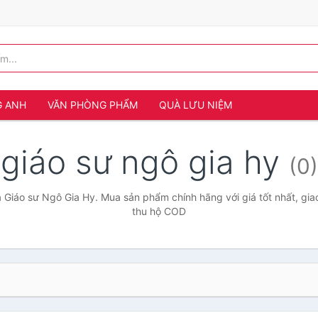
G ANH
VĂN PHÒNG PHẨM
QUÀ LƯU NIỆM
giáo sư ngô gia hy
(0)
 Giáo sư Ngô Gia Hy. Mua sản phẩm chính hãng với giá tốt nhất, gia
thu hộ COD