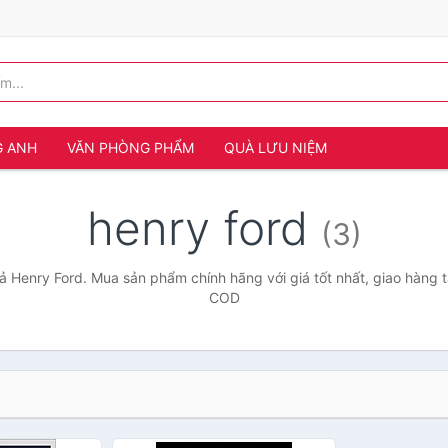
G ANH
VĂN PHÒNG PHẨM
QUÀ LƯU NIỆM
henry ford
(3)
ả Henry Ford. Mua sản phẩm chính hãng với giá tốt nhất, giao hàng t
COD