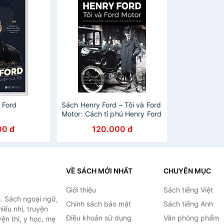
 Ford
Sách Henry Ford – Tôi và Ford
Motor: Cách tỉ phú Henry Ford
điều hành Ford Motor từ thuở
00 đ
120.000 đ
sơ khai đến tầm thế giới
(phiên bản chuẩn kinh doanh)
VỀ SÁCH MỚI NHẤT
CHUYÊN MỤC
Giới thiệu
Sách tiếng Việt
. Sách ngoại ngữ,
Chính sách bảo mật
Sách tiếng Anh
hiếu nhi, truyện
Điều khoản sử dụng
Văn phòng phẩm
ện thi, y học, mẹ