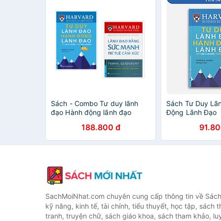
Sách - Combo Tư duy lãnh
Sách Tư Duy Lã
đạo Hành động lãnh đạo
Động Lãnh Đạo
39614 + Lãnh đạo bằng sức
188.800 đ
91.80
mạnh trí tuệ cảm xúc 47923 -
FirstNews
SachMoiNhat.com chuyên cung cấp thông tin về Sách
kỹ năng, kinh tế, tài chính, tiểu thuyết, học tập, sách t
tranh, truyện chữ, sách giáo khoa, sách tham khảo, luy