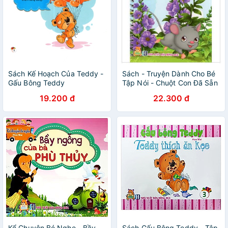
Sách Kế Hoạch Của Teddy -
Sách - Truyện Dành Cho Bé
Gấu Bông Teddy
Tập Nói - Chuột Con Đã Sẵn
Sàng
19.200 đ
22.300 đ
Kể Chuyện Bé Nghe - Bầy
Sách Gấu Bông Teddy - Tập