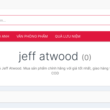
G ANH
VĂN PHÒNG PHẨM
QUÀ LƯU NIỆM
jeff atwood
(0)
 Jeff Atwood. Mua sản phẩm chính hãng với giá tốt nhất, giao hàng 
COD