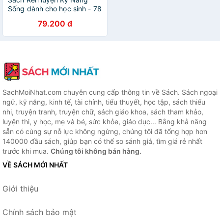
Sống dành cho học sinh - 78
bài học suy nghĩ tích cực để
79.200 đ
thành công dành cho học
sinh thiên tài
SachMoiNhat.com chuyên cung cấp thông tin về Sách. Sách ngoại
ngữ, kỹ năng, kinh tế, tài chính, tiểu thuyết, học tập, sách thiếu
nhi, truyện tranh, truyện chữ, sách giáo khoa, sách tham khảo,
luyện thi, y học, mẹ và bé, sức khỏe, giáo dục... Bằng khả năng
sẵn có cùng sự nỗ lực không ngừng, chúng tôi đã tổng hợp hơn
140000 đầu sách, giúp bạn có thể so sánh giá, tìm giá rẻ nhất
trước khi mua.
Chúng tôi không bán hàng.
VỀ SÁCH MỚI NHẤT
Giới thiệu
Chính sách bảo mật