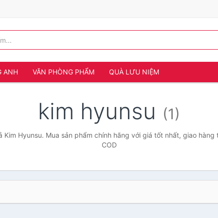
G ANH
VĂN PHÒNG PHẨM
QUÀ LƯU NIỆM
kim hyunsu
(1)
ả Kim Hyunsu. Mua sản phẩm chính hãng với giá tốt nhất, giao hàng t
COD