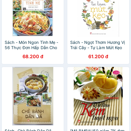
Sách - Món Ngon Tình Mẹ -
Sách - Ngọt Thơm Hương Vị
56 Thực Đơn Hấp Dẫn Cho
Trái Cây - Tự Làm Mứt Kẹo
Con
68.200 đ
61.200 đ
Sách- Chè Bánh Dân Dã
[Mã BMBAU50 giảm 7% đơn