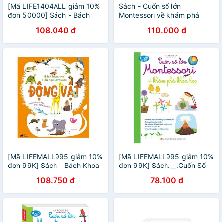
[Mã LIFE1404ALL giảm 10%
Sách - Cuốn sổ lớn
đơn 50000] Sách - Bách
Montessori về khám phá
khoa thư Larousse - Quốc
khoa học (bìa mềm)
108.040 đ
110.000 đ
kỳ và quốc gia (TB 2020)
[Mã LIFEMALL995 giảm 10%
[Mã LIFEMALL995 giảm 10%
đơn 99K] Sách - Bách Khoa
đơn 99K] Sách.__.Cuốn Sổ
Thư Tiểu Học Larousse -
Lớn Montessori Về Khám Phá
108.750 đ
78.100 đ
Động Vật
Khoa Học