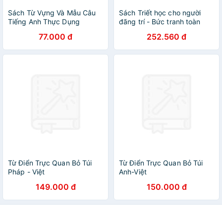
Sách Từ Vựng Và Mẫu Câu
Sách Triết học cho người
Tiếng Anh Thực Dụng
đãng trí - Bức tranh toàn
cảnh về các triết gia từ thời
77.000 đ
252.560 đ
cổ đại cho tới ngày nay
Từ Điển Trực Quan Bỏ Túi
Từ Điển Trực Quan Bỏ Túi
Pháp - Việt
Anh-Việt
149.000 đ
150.000 đ