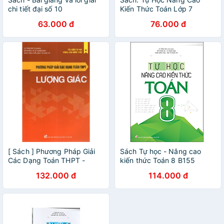
chi tiết đại số 10
Kiến Thức Toán Lớp 7
63.000 đ
76.000 đ
[ Sách ] Phương Pháp Giải
Sách Tự học - Nâng cao
Các Dạng Toán THPT -
kiến thức Toán 8 B155
Lượng Giác - Tặng Kèm Móc
132.000 đ
114.000 đ
Khóa Hoặc Sổ Ngẫu Nhiên