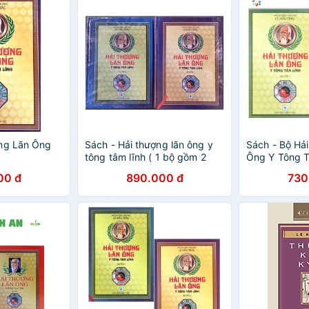
ợng Lãn Ông
Sách - Hải thượng lãn ông y
Sách - Bộ Hả
tông tâm lĩnh ( 1 bộ gồm 2
Ông Y Tông T
cuốn)
bộ 2 tập)
00 đ
890.000 đ
730