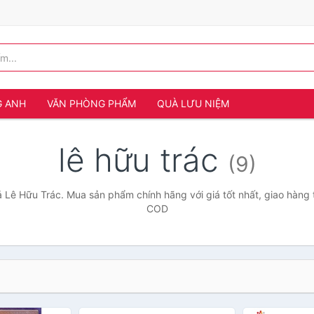
G ANH
VĂN PHÒNG PHẨM
QUÀ LƯU NIỆM
lê hữu trác
(9)
 Lê Hữu Trác. Mua sản phẩm chính hãng với giá tốt nhất, giao hàng 
COD