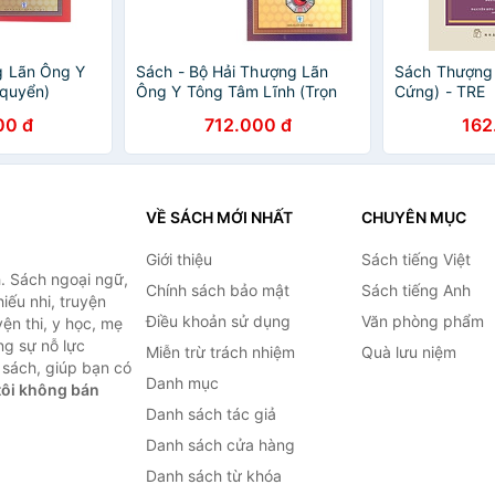
g Lãn Ông Y
Sách - Bộ Hải Thượng Lãn
Sách Thượng 
 quyển)
Ông Y Tông Tâm Lĩnh (Trọn
Cứng) - TRE
bộ 2 tập)
00 đ
712.000 đ
162
VỀ SÁCH MỚI NHẤT
CHUYÊN MỤC
Giới thiệu
Sách tiếng Việt
. Sách ngoại ngữ,
Chính sách bảo mật
Sách tiếng Anh
hiếu nhi, truyện
Điều khoản sử dụng
Văn phòng phẩm
ện thi, y học, mẹ
ng sự nỗ lực
Miễn trừ trách nhiệm
Quà lưu niệm
sách, giúp bạn có
Danh mục
ôi không bán
Danh sách tác giả
Danh sách cửa hàng
Danh sách từ khóa