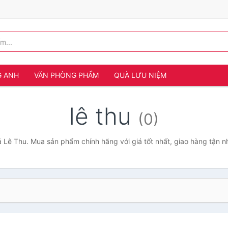
G ANH
VĂN PHÒNG PHẨM
QUÀ LƯU NIỆM
lê thu
(0)
ả Lê Thu. Mua sản phẩm chính hãng với giá tốt nhất, giao hàng tận n