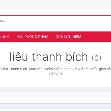
G ANH
VĂN PHÒNG PHẨM
QUÀ LƯU NIỆM
liêu thanh bích
(0)
 Liêu Thanh Bích. Mua sản phẩm chính hãng với giá tốt nhất, giao hà
hộ COD