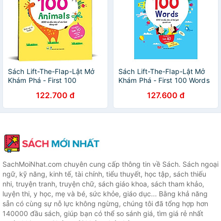
Sách Lift-The-Flap-Lật Mở
Sách Lift-The-Flap-Lật Mở
Khám Phá - First 100
Khám Phá - First 100 Words
Animals - 100 Từ Đầu Tiên
- 100 Từ Đầu Tiên Về Thế
122.700 đ
127.600 đ
Về Các Loài Động Vật
Giới Quanh Em
SachMoiNhat.com chuyên cung cấp thông tin về Sách. Sách ngoại
ngữ, kỹ năng, kinh tế, tài chính, tiểu thuyết, học tập, sách thiếu
nhi, truyện tranh, truyện chữ, sách giáo khoa, sách tham khảo,
luyện thi, y học, mẹ và bé, sức khỏe, giáo dục... Bằng khả năng
sẵn có cùng sự nỗ lực không ngừng, chúng tôi đã tổng hợp hơn
140000 đầu sách, giúp bạn có thể so sánh giá, tìm giá rẻ nhất