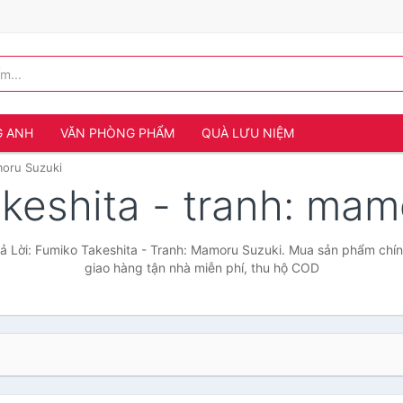
G ANH
VĂN PHÒNG PHẨM
QUÀ LƯU NIỆM
moru Suzuki
takeshita - tranh: ma
ả Lời: Fumiko Takeshita - Tranh: Mamoru Suzuki. Mua sản phẩm chính
giao hàng tận nhà miễn phí, thu hộ COD