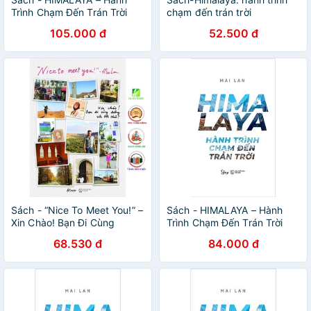
Trình Chạm Đến Trán Trời
chạm đến trán trời
[AlphaBooks]
105.000 đ
52.500 đ
Sách - “Nice To Meet You!” –
Sách - HIMALAYA – Hành
Xin Chào! Bạn Đi Cùng
Trình Chạm Đến Trán Trời
Đường Với Tôi Chứ?
68.530 đ
84.000 đ
[AZVietNam]