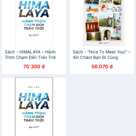
Sách - HIMALAYA – Hành
Sách - “Nice To Meet You!” –
Trình Chạm Đến Trán Trời
Xin Chào! Bạn Đi Cùng
[AlphaBooks]
Đường Với Tôi Chứ?
70.350 đ
56.070 đ