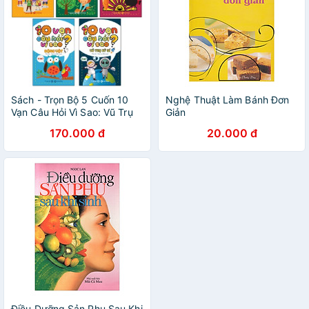
Sách - Trọn Bộ 5 Cuốn 10
Nghệ Thuật Làm Bánh Đơn
Vạn Câu Hỏi Vì Sao: Vũ Trụ
Giản
Kỳ Bí, Thực Vật, Động Vật,
170.000 đ
20.000 đ
Cơ Thể Người, Bí Ẩn Quanh
Ta
Điều Dưỡng Sản Phụ Sau Khi