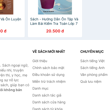
n Và Ôn Luyện
Sách - Hướng Dẫn Ôn Tập Và
Làm Bài Kiểm Tra Toán Lớp 7
0 đ
20.500 đ
VỀ SÁCH MỚI NHẤT
CHUYÊN MỤC
Giới thiệu
Sách tiếng Việt
. Sách ngoại ngữ,
Chính sách bảo mật
Sách tiếng Anh
hiếu nhi, truyện
Điều khoản sử dụng
Văn phòng phẩm
ện thi, y học, mẹ
ng sự nỗ lực
Miễn trừ trách nhiệm
Quà lưu niệm
sách, giúp bạn có
Danh mục
ôi không bán
Danh sách tác giả
Danh sách cửa hàng
Danh sách từ khóa