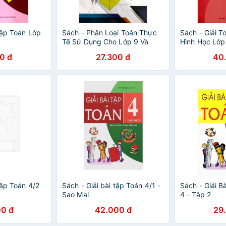
Tập Toán Lớp
Sách - Phân Loại Toán Thực
Sách - Giải 
Tế Sử Dụng Cho Lớp 9 Và
Hình Học Lớp
Tuyển Sinh Vào Lớp 10
0 đ
27.300 đ
40
Tập Toán 4/2
Sách - Giải bài tập Toán 4/1 -
Sách - Giải B
Sao Mai
4 - Tập 2
0 đ
42.000 đ
29