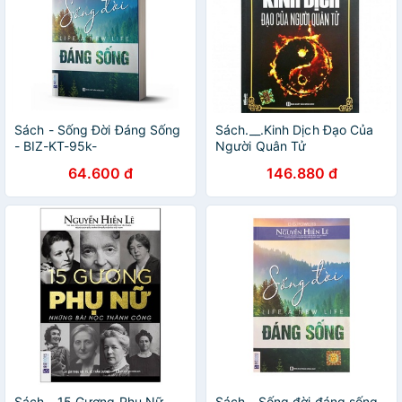
Sách - Sống Đời Đáng Sống
Sách.__.Kinh Dịch Đạo Của
- BIZ-KT-95k-
Người Quân Tử
8935246919668
64.600 đ
146.880 đ
Sách - 15 Gương Phụ Nữ
Sách - Sống đời đáng sống