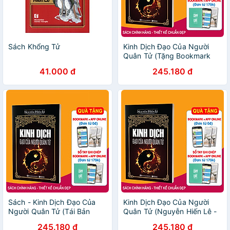
Sách Khổng Tử
Kinh Dịch Đạo Của Người
Quân Tử (Tặng Bookmark
độc đáo)
41.000 đ
245.180 đ
Sách - Kinh Dịch Đạo Của
Kinh Dịch Đạo Của Người
Người Quân Tử (Tái Bản
Quân Tử (Nguyễn Hiến Lê -
2021)
Tái Bản 2018) (Tặng kèm
245.180 đ
245.180 đ
Kho Audio Books)