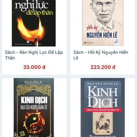
Sách - Rèn Nghị Lực Để Lập
Sách - Hồi Ký Nguyễn Hiến
Thân
Lê
33.000 đ
223.200 đ