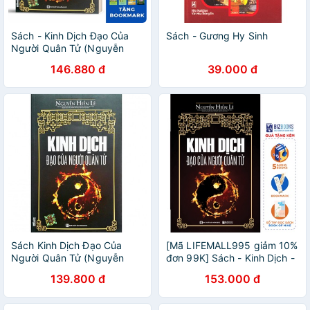
Sách - Kinh Dịch Đạo Của
Sách - Gương Hy Sinh
Người Quân Tử (Nguyễn
Hiến Lê - Tái Bản 2018)
146.880 đ
39.000 đ
Sách Kinh Dịch Đạo Của
[Mã LIFEMALL995 giảm 10%
Người Quân Tử (Nguyễn
đơn 99K] Sách - Kinh Dịch -
Hiến Lê Tái Bản 2018)
Đạo Của Người Quân Tử
139.800 đ
153.000 đ