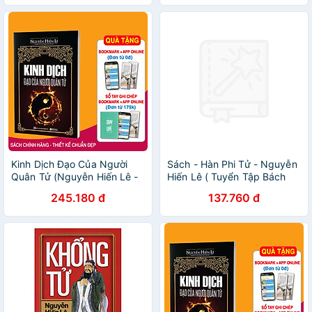
Kinh Dịch Đạo Của Người
Sách - Hàn Phi Tử - Nguyễn
Quân Tử (Nguyễn Hiến Lê -
Hiến Lê ( Tuyển Tập Bách
Tái Bản 2018)(Tặng kèm
Gia Tranh Minh)
245.180 đ
137.760 đ
Booksmark)