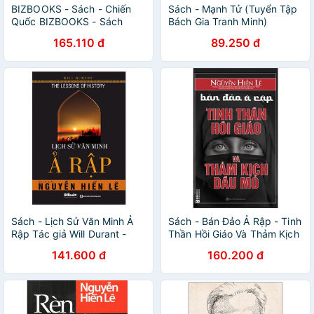
BIZBOOKS - Sách - Chiến
Sách - Mạnh Tử (Tuyển Tập
Quốc BIZBOOKS - Sách
Bách Gia Tranh Minh)
165.110 đ
89.250 đ
Sách - Lịch Sử Văn Minh Ả
Sách - Bán Đảo Ả Rập - Tinh
Rập Tác giả Will Durant -
Thần Hồi Giáo Và Thảm Kịch
MCBU9752
Dầu Mỏ (Tái Bản 2018)
141.600 đ
160.200 đ