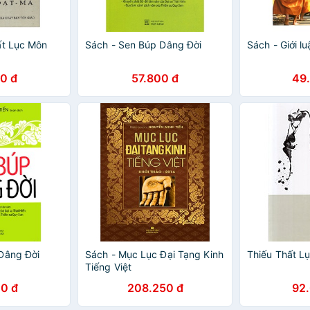
ất Lục Môn
Sách - Sen Búp Dâng Đời
Sách - Giới l
0 đ
57.800 đ
49
Dâng Đời
Sách - Mục Lục Đại Tạng Kinh
Thiếu Thất L
Tiếng Việt
0 đ
208.250 đ
92