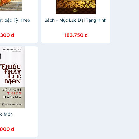
uật bậc Tỳ Kheo
Sách - Mục Lục Đại Tạng Kinh
.300 đ
183.750 đ
ục Môn
.000 đ