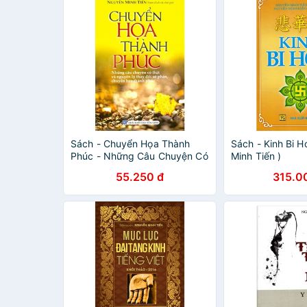
Sách - Chuyển Họa Thành
Sách - Kinh Bi 
Phúc - Những Câu Chuyện Có
Minh Tiến )
Thật Và Nguyên Lý Thay Đổi
55.250 đ
315.0
Số Phận, Chuyển Họa Thành
Phúc