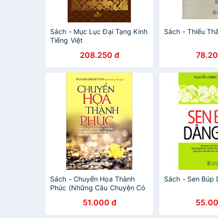
Sách - Mục Lục Đại Tạng Kinh
Sách - Thiếu Th
Tiếng Việt​
208.250 đ
78.20
Sách - Chuyển Họa Thành
Sách - Sen Búp 
Phúc (Những Câu Chuyện Có
Thật và Nguyên Lý Thay Đổi
51.000 đ
55.00
Số Phận, Chuyển Họa Thành
Phúc)