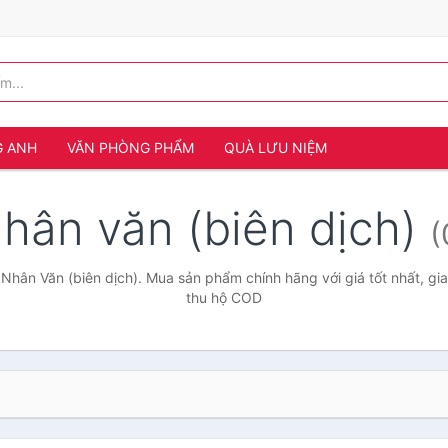
G ANH
VĂN PHÒNG PHẨM
QUÀ LƯU NIỆM
hân văn (biên dịch)
(
Nhân Văn (biên dịch). Mua sản phẩm chính hãng với giá tốt nhất, gi
thu hộ COD