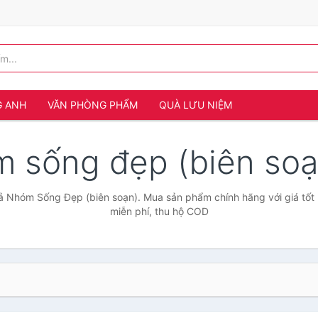
G ANH
VĂN PHÒNG PHẨM
QUÀ LƯU NIỆM
 sống đẹp (biên so
ả Nhóm Sống Đẹp (biên soạn). Mua sản phẩm chính hãng với giá tốt 
miễn phí, thu hộ COD