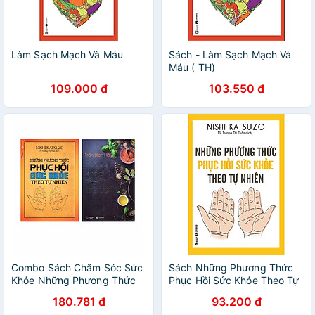
Làm Sạch Mạch Và Máu
Sách - Làm Sạch Mạch Và
Máu ( TH)
109.000 đ
103.550 đ
Combo Sách Chăm Sóc Sức
Sách Những Phương Thức
Khỏe Những Phương Thức
Phục Hồi Sức Khỏe Theo Tự
Phục Hồi Sức Khỏe Theo Tự
Nhiên
180.781 đ
93.200 đ
Nhiên (Tái Bản) + Sức Khỏe