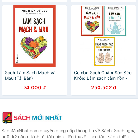
Trong Tay Bạn
Sách Làm Sạch Mạch Và
Combo Sách Chăm Sóc Sức
Máu (Tái Bản)
Khỏe: Làm sạch tâm hồn -
Các bài tập thiền + Làm
74.000 đ
250.502 đ
Sạch Mạch Máu + Những
Phương Thức Phục Hồi Sức
Khỏe Theo Tự Nhiên
SachMoiNhat.com chuyên cung cấp thông tin về Sách. Sách ngoại
ngữ, kỹ năng, kinh tế, tài chính, tiểu thuyết, học tập, sách thiếu