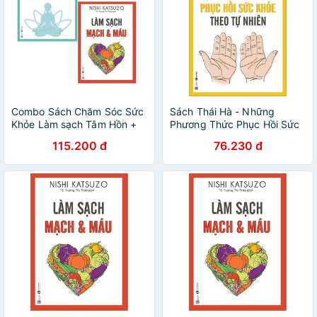
Combo Sách Chăm Sóc Sức
Sách Thái Hà - Những
Khỏe Làm sạch Tâm Hồn +
Phương Thức Phục Hồi Sức
Làm sạch Mạch và máu ( Bộ
Khỏe Theo Tự Nhiên (Tái
115.200 đ
76.230 đ
2 cuốn)
Bản 2021) - Nishi Katsuzo