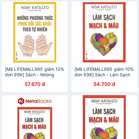
[Mã LIFEMALL995 giảm 10%
[Mã LIFEMALL995 giảm 10%
đơn 99K] Sách - Những
đơn 99K] Sách - Làm Sạch
Phương Thức Phục Hồi Sức
Mạch Và Máu
57.670 đ
54.750 đ
Khỏe Theo Tự Nhiên