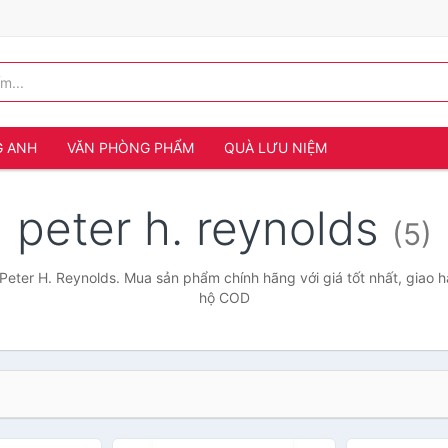
G ANH
VĂN PHÒNG PHẨM
QUÀ LƯU NIỆM
peter h. reynolds
(5)
Peter H. Reynolds. Mua sản phẩm chính hãng với giá tốt nhất, giao h
hộ COD