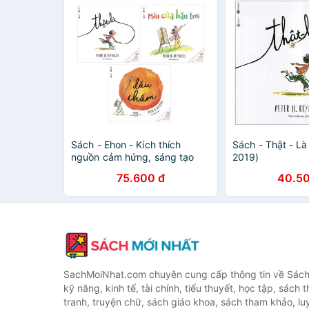
Sách - Ehon - Kích thích
Sách - Thật - Là
nguồn cảm hứng, sáng tạo
2019)
của trẻ ( Trọn bộ 3 cuốn )
75.600 đ
40.50
SachMoiNhat.com chuyên cung cấp thông tin về Sách
kỹ năng, kinh tế, tài chính, tiểu thuyết, học tập, sách t
tranh, truyện chữ, sách giáo khoa, sách tham khảo, luy