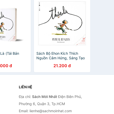
 Là (Tái Bản
Sách Bộ Ehon Kích Thích
Nguồn Cảm Hứng, Sáng Tạo
Của Trẻ: Thật - Là (Tái Bản)
.000 đ
21.200 đ
LIÊN HỆ
Địa chỉ:
Sách Mới Nhất
Điện Biên Phủ,
Phường 6, Quận 3, Tp.HCM
Email: lienhe@sachmoinhat.com