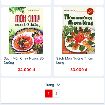
đặc sắc tập 1- ( VT )
Sách Món Chay Ngon, Bỗ
Sách Món Nướng Thơm
Dưỡng
Lừng
34.000 đ
33.000 đ
Trang 1/2
1
2