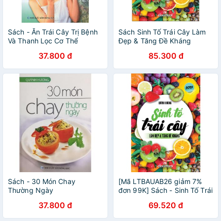
Sách - Ăn Trái Cây Trị Bệnh
Sách Sinh Tố Trái Cây Làm
Và Thanh Lọc Cơ Thể
Đẹp & Tăng Đề Kháng
37.800 đ
85.300 đ
Sách - 30 Món Chay
[Mã LTBAUAB26 giảm 7%
Thường Ngày
đơn 99K] Sách - Sinh Tố Trái
Cây Làm Đẹp & Tăng Đề
37.800 đ
69.520 đ
Kháng