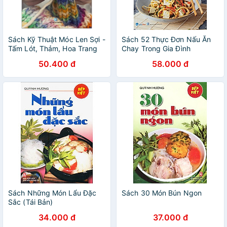
Sách Kỹ Thuật Móc Len Sợi -
Sách 52 Thực Đơn Nấu Ăn
Tấm Lót, Thảm, Hoa Trang
Chay Trong Gia Đình
Trí, Giày, Nón, Giỏ Sách...
50.400 đ
58.000 đ
Sách Những Món Lẩu Đặc
Sách 30 Món Bún Ngon
Sắc (Tái Bản)
34.000 đ
37.000 đ