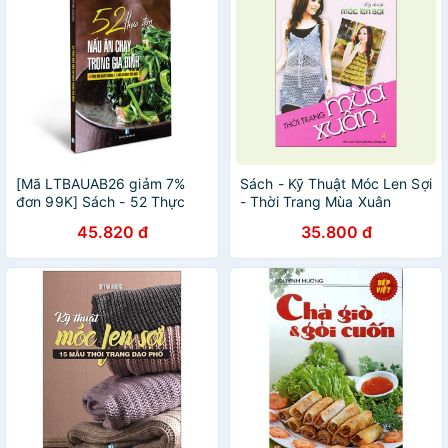
[Mã LTBAUAB26 giảm 7%
Sách - Kỹ Thuật Móc Len Sợi
đơn 99K] Sách - 52 Thực
- Thời Trang Mùa Xuân
Đơn Nấu Ăn Chay Trong Gia
45.820 đ
35.800 đ
Đình