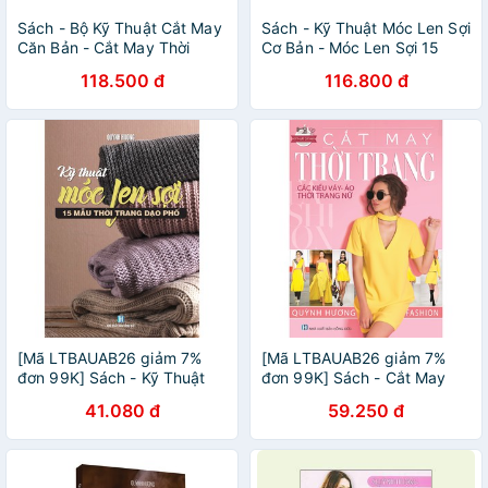
Sách - Bộ Kỹ Thuật Cắt May
Sách - Kỹ Thuật Móc Len Sợi
Căn Bản - Cắt May Thời
Cơ Bản - Móc Len Sợi 15
Trang - Các Kiểu Váy, Áo,
Mẫu Thời Trang - Móc Len
118.500 đ
116.800 đ
Thời Trang Nữ (Bộ 2 Cuốn)
Sợi Tấm Lót, Thảm (Bộ 3
Cuốn)
[Mã LTBAUAB26 giảm 7%
[Mã LTBAUAB26 giảm 7%
đơn 99K] Sách - Kỹ Thuật
đơn 99K] Sách - Cắt May
Móc Len Sợi - 15 Mẫu Thời
Thời Trang - Các Kiểu Váy,
41.080 đ
59.250 đ
Trang Dạo Phố
Áo, Thời Trang Nữ