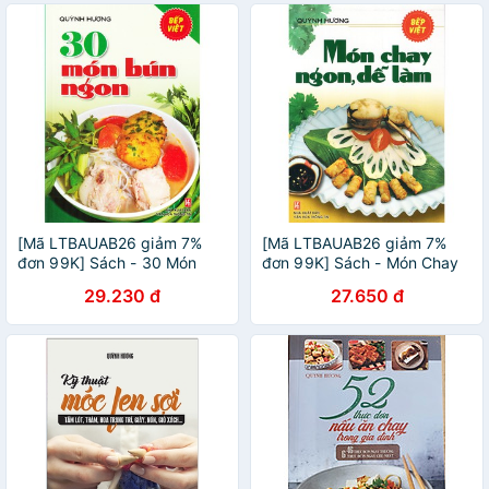
[Mã LTBAUAB26 giảm 7%
[Mã LTBAUAB26 giảm 7%
đơn 99K] Sách - 30 Món
đơn 99K] Sách - Món Chay
Bún Ngon (Quỳnh Hương)
Ngon, Dễ Làm
29.230 đ
27.650 đ