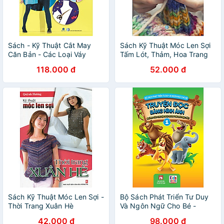
Sách - Kỹ Thuật Cắt May
Sách Kỹ Thuật Móc Len Sợi
Căn Bản - Các Loại Váy
Tấm Lót, Thảm, Hoa Trang
Trang Phục Nam - Nữ -
Trí, Giày, Nón, Giỏ Sách... (
118.000 đ
52.000 đ
Thiếu Nhi - Năm 2022 -
Quỳnh Hương )
Quỳnh Hương
Sách Kỹ Thuật Móc Len Sợi -
Bộ Sách Phát Triển Tư Duy
Thời Trang Xuân Hè
Và Ngôn Ngữ Cho Bé -
Truyện Đọc Bằng Hình Ảnh -
42.000 đ
98.000 đ
Truyện Ngụ Ngôn Thế giới