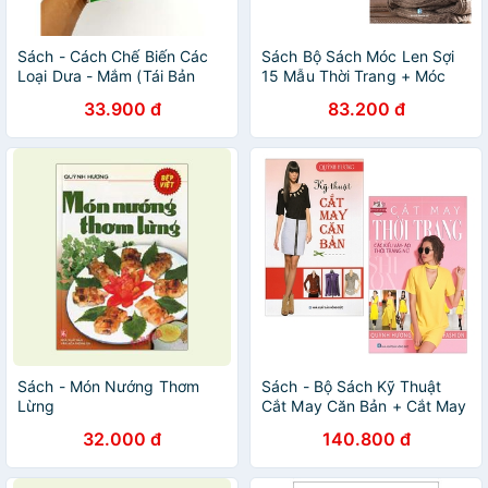
Sách - Cách Chế Biến Các
Sách Bộ Sách Móc Len Sợi
Loại Dưa - Mắm (Tái Bản
15 Mẫu Thời Trang + Móc
2015)
Len Sợi Tấm Lót, Thảm (Bộ 2
33.900 đ
83.200 đ
Cuốn)
Sách - Món Nướng Thơm
Sách - Bộ Sách Kỹ Thuật
Lừng
Cắt May Căn Bản + Cắt May
Thời Trang - Các Kiểu Váy,
32.000 đ
140.800 đ
Áo, Thời Trang Nữ (Bộ 2
Cuốn)