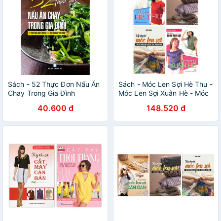
Sách - 52 Thực Đơn Nấu Ăn
Sách - Móc Len Sợi Hè Thu -
Chay Trong Gia Đình
Móc Len Sợi Xuân Hè - Móc
Len Sợi 15 Mẫu Thời Trang -
40.600 đ
148.520 đ
Móc Len Sợi Tấm Lót, Thảm
(Bộ 4 Cuốn)