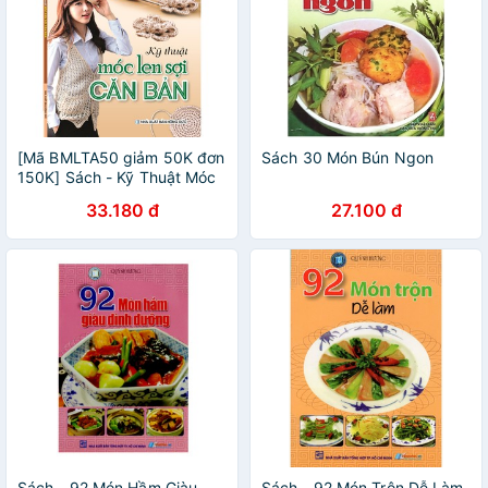
[Mã BMLTA50 giảm 50K đơn
Sách 30 Món Bún Ngon
150K] Sách - Kỹ Thuật Móc
Len Sợi Cơ Bản (Quỳnh
33.180 đ
27.100 đ
Hương)
Sách - 92 Món Hầm Giàu
Sách - 92 Món Trộn Dễ Làm