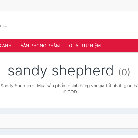
G ANH
VĂN PHÒNG PHẨM
QUÀ LƯU NIỆM
sandy shepherd
(0)
 Sandy Shepherd. Mua sản phẩm chính hãng với giá tốt nhất, giao hà
hộ COD