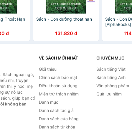
ng Thoát Hạn
Sách - Con đường thoát hạn
Sách - Con Đ
[AlphaBooks]
00 đ
131.820 đ
114
VỀ SÁCH MỚI NHẤT
CHUYÊN MỤC
Giới thiệu
Sách tiếng Việt
. Sách ngoại ngữ,
Chính sách bảo mật
Sách tiếng Anh
hiếu nhi, truyện
Điều khoản sử dụng
Văn phòng phẩm
ện thi, y học, mẹ
ng sự nỗ lực
Miễn trừ trách nhiệm
Quà lưu niệm
sách, giúp bạn có
Danh mục
ôi không bán
Danh sách tác giả
Danh sách cửa hàng
Danh sách từ khóa