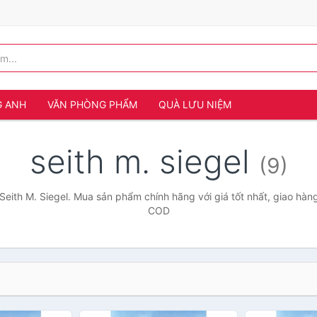
G ANH
VĂN PHÒNG PHẨM
QUÀ LƯU NIỆM
seith m. siegel
(9)
Seith M. Siegel. Mua sản phẩm chính hãng với giá tốt nhất, giao hàng
COD