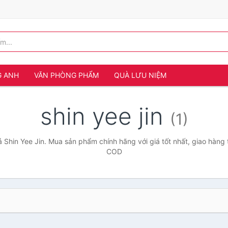
G ANH
VĂN PHÒNG PHẨM
QUÀ LƯU NIỆM
shin yee jin
(1)
 Shin Yee Jin. Mua sản phẩm chính hãng với giá tốt nhất, giao hàng 
COD