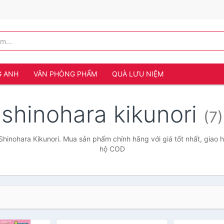
G ANH
VĂN PHÒNG PHẨM
QUÀ LƯU NIỆM
shinohara kikunori
(7)
Shinohara Kikunori. Mua sản phẩm chính hãng với giá tốt nhất, giao h
hộ COD