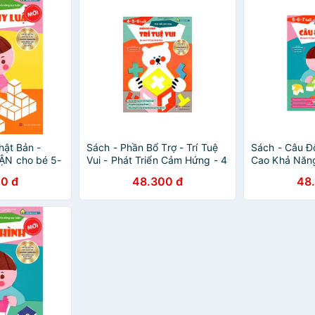
hật Bản -
Sách - Phần Bổ Trợ - Trí Tuệ
Sách - Câu Đ
ẬN cho bé 5-
Vui - Phát Triển Cảm Hứng - 4
Cao Khả Năng
 cao khả năng
- 5 - 6 Tuổi
6 - 7 Tuổi
0 đ
48.300 đ
48