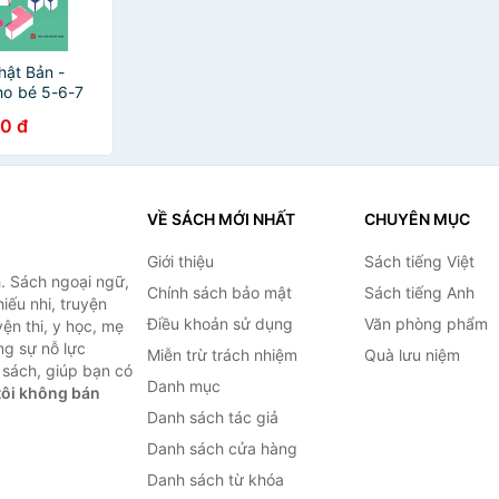
hật Bản -
o bé 5-6-7
 khả năng suy
0 đ
VỀ SÁCH MỚI NHẤT
CHUYÊN MỤC
Giới thiệu
Sách tiếng Việt
. Sách ngoại ngữ,
Chính sách bảo mật
Sách tiếng Anh
hiếu nhi, truyện
Điều khoản sử dụng
Văn phòng phẩm
ện thi, y học, mẹ
ng sự nỗ lực
Miễn trừ trách nhiệm
Quà lưu niệm
sách, giúp bạn có
Danh mục
ôi không bán
Danh sách tác giả
Danh sách cửa hàng
Danh sách từ khóa