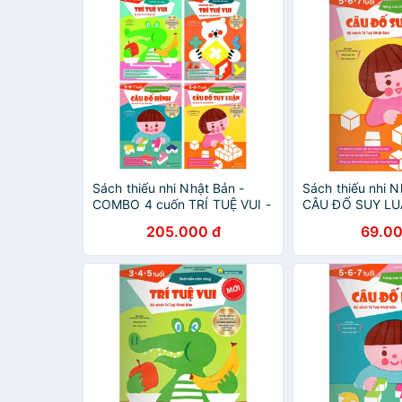
Sách thiếu nhi Nhật Bản -
Sách thiếu nhi N
COMBO 4 cuốn TRÍ TUỆ VUI -
CÂU ĐỐ SUY LU
CÂU ĐỐ HÌNH - CÂU ĐỐ SUY
6-7 tuổi - Nâng
205.000 đ
69.00
LUẬN cho bé từ 3-7 tuổi
suy luận