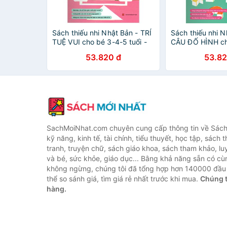
Sách thiếu nhi Nhật Bản - TRÍ
Sách thiếu nhi N
TUỆ VUI cho bé 3-4-5 tuổi -
CÂU ĐỐ HÌNH ch
Phát triển cảm hứng
tuổi - Nâng cao
53.820 đ
53.82
luận
SachMoiNhat.com chuyên cung cấp thông tin về Sách
kỹ năng, kinh tế, tài chính, tiểu thuyết, học tập, sách t
tranh, truyện chữ, sách giáo khoa, sách tham khảo, luy
và bé, sức khỏe, giáo dục... Bằng khả năng sẵn có cù
không ngừng, chúng tôi đã tổng hợp hơn 140000 đầu 
thể so sánh giá, tìm giá rẻ nhất trước khi mua.
Chúng t
hàng.