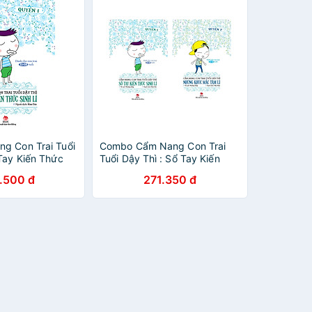
g Con Trai Tuổi
Combo Cẩm Nang Con Trai
Tay Kiến Thức
Tuổi Dậy Thì : Sổ Tay Kiến
n 1)
Thức Sinh Lí (Quyển 1) +
.500 đ
271.350 đ
Những Khúc Mắc Tâm Lí
(Quyển 2)