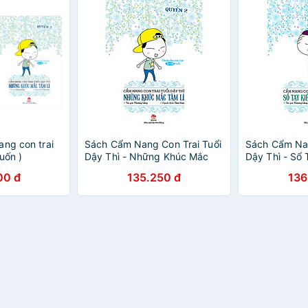
ang con trai
Sách Cẩm Nang Con Trai Tuổi
Sách Cẩm Nan
Cuốn )
Dậy Thì - Những Khúc Mắc
Dậy Thì - Sổ 
Tâm Lí (Quyển 2)
Sinh Lí (Quyể
00 đ
135.250 đ
136